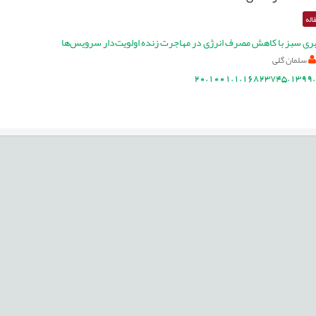
اله
ری سبز با کاهش مصرف انرژی در مهاجرت زنده اولویت‌دار سرویس‌ها
سلمان گلی
20.1001.1.16823745.1399.