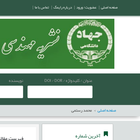
صفحه اصلی
|
عضویت/ ورود
|
درباره رایمگ
|
تماس با ما
|
عنوان / کلیدواژه / DOI / DOR
نویسنده
صفحه اصلی
محمد رستمی
آخرین شماره
فهرست مقال