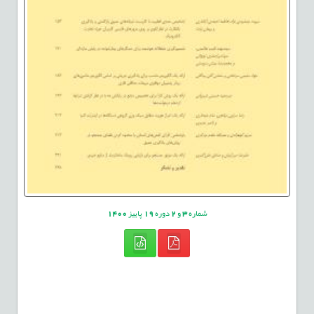
شماره
3
و
2
دوره
19
پاییز
1400