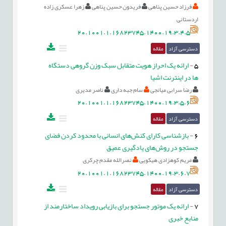
فرزاد حسین پناهی
فریدون حسین پناهی
زهرا عسکری زاده
اردستانی
20.1001.1.16823745.1400.19.3.4.5
دسترسی آزاد
مقاله
5
-
ارائه یک احراز هویت متقابل سبک وزن گروهی دستگاه
ها در اینترنت اشیا
رضا سرابی میانجی
سام جبه داری
ناصر مدیری
20.1001.1.16823745.1400.19.3.5.6
دسترسی آزاد
مقاله
6
-
بازشناسی کارای کنش‌های انسانی با محدود کردن فضای
جستجو در روش‌های یادگیری عمیق
مریم کوهزادی هیکویی
نصرالله مقدم چرکری
20.1001.1.16823745.1400.19.3.6.7
دسترسی آزاد
مقاله
7
-
ارائه یک موتور جستجو برای بازیابی رویداد ساختارمند از
منابع خبری