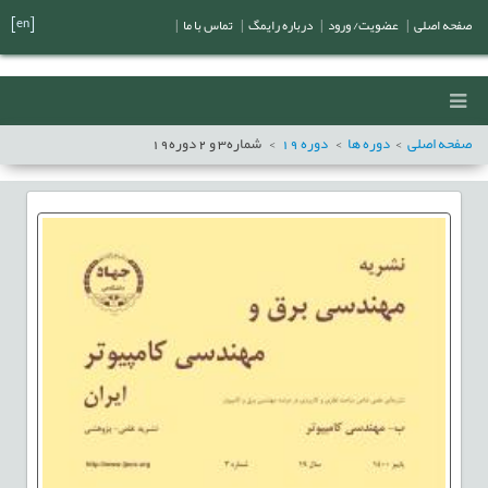
[en]
صفحه اصلی
|
عضویت/ ورود
|
درباره رایمگ
|
تماس با ما
|
صفحه اصلی
دوره ها
دوره
19
شماره
3
و
2
دوره
19