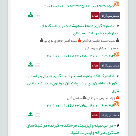
20.1001.1.16823745.1400.19.3.15.6
دسترسی آزاد
مقاله
2
-
تصمیم گیری منفعلانه هوشمند برای حسگرهای
بیدارشونده در پایش سازه‌ای
سیدسهند نقیب هاشمی
سید امیر اصغری توچائی
محمدرضا بینش مروستی
20.1001.1.16823745.1400.19.3.2.3
دسترسی آزاد
مقاله
3
-
ارائه یک الگوریتم مناسب برای یادگیری جریانی بر اساس
الگوریتم ماشین‌های بردار پشتیبان دوقلوی مربعات حداقلی
فازی
جواد سلیمی سرتختی
سلمان گلی
20.1001.1.16823745.1400.19.3.3.4
دسترسی آزاد
مقاله
4
-
طراحی بهینه و زیربهینه فرستنده- گیرنده در شبکه‌های
حسگری متراکم و اینترنت اشیاء