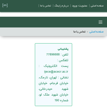
[en]
صفحه اصلی
|
عضویت/ ورود
|
درباره رایمگ
|
تماس با ما
|
صفحه اصلی
تماس با ما
پشتیبانی
تلفن
: 77896688
تلفكس
:
پست الکترونیک
:
ijece@acecr.ac.ir
نشانی
: تهران، نارمک،
خيابان فرجام، خيابان
شهيد حيدرخانی،
خيابان شهيد ملک لو،
شماره 190