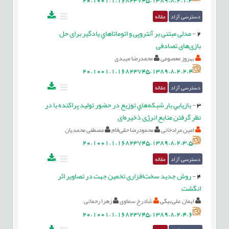
دسترسی آزاد
مقاله
2
-
مدلی مبتنی بر آنتروپی و اتوماتاهاي یادگیر برای حل
بازی‌های تصادفی
بهروز معصومی
محمدرضا میبدی
20.1001.1.16823745.1389.8.2.2.4
دسترسی آزاد
مقاله
3
-
بازيابي بار شبكه‌هاي توزيع در حضور توليد پراكنده با در
نظر گرفتن منابع انرژی ذخيره‌ای
امین مرادخانی
محمودرضا حقی‌فام
مصطفی محمدیان
20.1001.1.16823745.1389.8.2.3.5
دسترسی آزاد
مقاله
4
-
روش جدید سخت‌افزاری تخمین جهت در تصاویر اثر
انگشت
ایمان علی‌بیگی
شادرخ سماوی
زهرا رحمانی
20.1001.1.16823745.1389.8.2.4.6