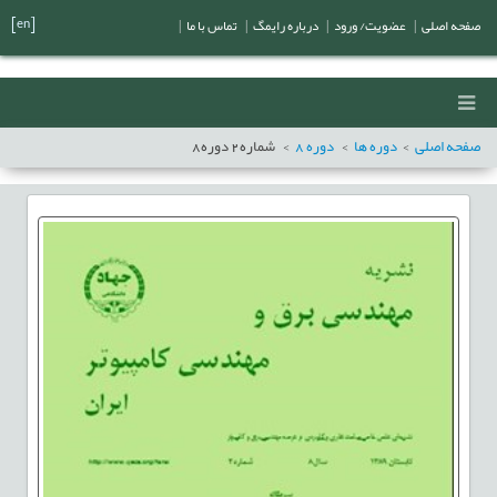
[en]
صفحه اصلی
|
عضویت/ ورود
|
درباره رایمگ
|
تماس با ما
|
صفحه اصلی
دوره ها
دوره
8
شماره
2
دوره
8