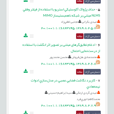
دسترسی آزاد
مقاله
5
-
حذف پژواک آکوستيکي استريو با استفاده از فيلتر وفقي
NLMS مبتني بر شبکه ناهمبسته⁯ساز MIMO
مهدی بکرانی
مجتبی لطفي‌زاد
20.1001.1.16823745.1389.8.2.5.7
دسترسی آزاد
مقاله
6
-
ادغام تطابق‌گرهای مبتنی بر تصویر اثر انگشت با استفاده
از درست‌نمایی احتمال
محمدصادق هل‌فروش
محسن محمدپور
20.1001.1.16823745.1389.8.2.6.8
دسترسی آزاد
مقاله
7
-
کاربرد نگاشت فضايي عصبي در مدل‌سازي ادوات
نيمه‌هادي
مهدی گردی ارمکی
سیدابراهیم حسینی
محمدکاظم انوري‌فرد
20.1001.1.16823745.1389.8.2.7.9
دسترسی آزاد
مقاله