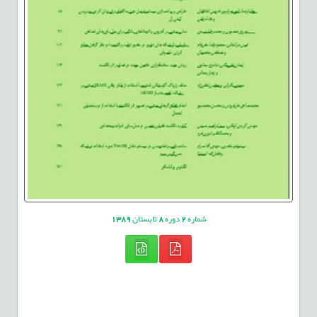
شماره
2
دوره
8
تابستان
1389