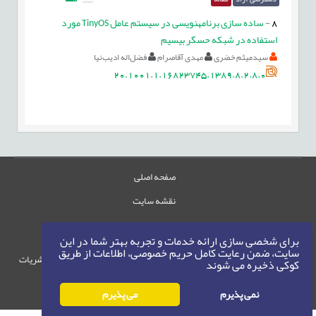
8
-
ساده‏ سازی برنامه‏نویسی در سیستم عامل TinyOS مورد
استفاده در شبکه حس‏گر بی‏سیم
سیدمیثم خضری
مهدی آقاصرام
فضل‌اله اديب‌نيا
20.1001.1.16823745.1389.8.2.8.0
صفحه اصلی
نقشه سایت
تماس با ما
برای شخصی سازی ارائه خدمات و تجربه بهتر شما در این
سایت، ضمن رعایت کامل حریم خصوصی، اطلاعات از طریق
حقوق این وب‌سایت متعلق به سامانه مدیریت نشریات
کوکی ذخیره می شوند
رایمگ است.
حق نشر
1405-1396
نمی پذیرم
می پذیرم
©