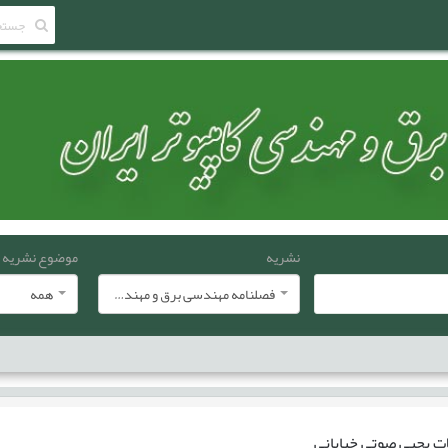
نشریه
موضوع نشریه
فصلنامه مهندسی برق و مهندسی کامپيوتر ايران
همه
ات
یحیی صوتي خياباني