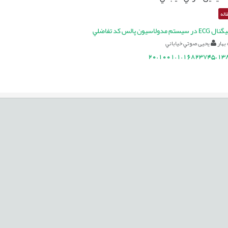
اله
سيون پالس كد تفاضلي
بهار
یحیی صوتي خياباني
20.1001.1.16823745.138