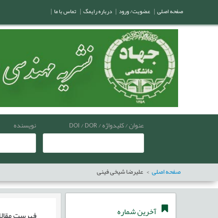
صفحه اصلی
|
عضویت/ ورود
|
درباره رایمگ
|
تماس با ما
|
عنوان / کلیدواژه / DOI / DOR
نویسنده
صفحه اصلی
علیرضا شیخی فینی
آخرین شماره
فهرست مقال