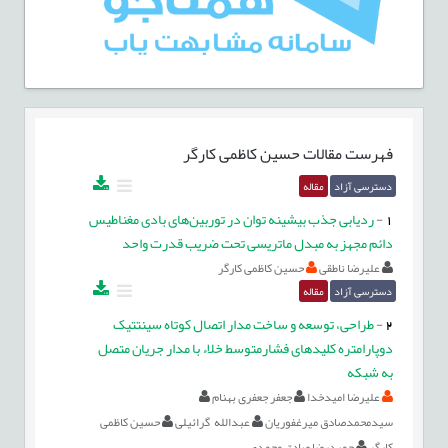
فهرست مقالات
حسین کاظمی کارگر
دسترسی آزاد
مقاله
1
-
ردیابی جذب بیشینه توان در توربین‌های بادی مغناطیس
دائم مجهز به مبدل ماتریسی تحت ضریب قدرت واحد
علیرضا ناطقی
حسین کاظمی کارگر
دسترسی آزاد
مقاله
2
-
طراحی، توسعه و ساخت مدار اتصال کوتاه سینتتیک
دوپارامتره‌ کلید‌های فشارمتوسط خلاء با مدار جریان متصل
به شبکه
علیرضا امیدخدا
جعفر جعفری بهنام
سیدمحمدصادق میرغفوریان
عبدالله گرائیلی
حسین کاظمی
کارگر
حمیدرضا صادق محمدی