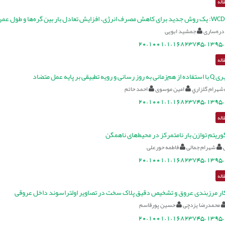
اله
دره‌ساری
جمشید ابویی
20.1001.1.16823745.1395.
اله
بیقی بر پایه عمل متضاد
شهرام گلزاري
امین موسوی
احمد حاتم
20.1001.1.16823745.1395.
اله
گوریتم توازن بار نامتمرکز در محیط‌های ناهمگن
شهرام جمالی
فاطمه حورعلی
20.1001.1.16823745.1395.
اله
 مرزبندی عروق و تشخیص دقیق پلاک سخت در تصاویر اولتراسوند داخل عروقی
محمد‎رضا یزدچی
حسین پورقاسم
20.1001.1.16823745.1395.