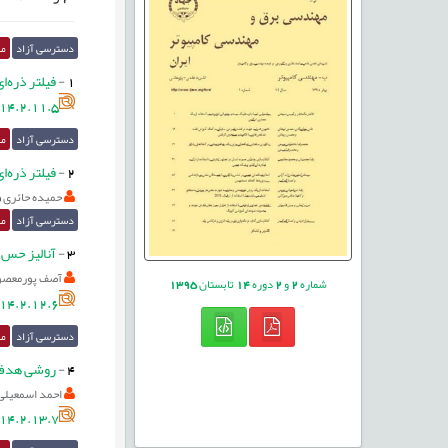
دسترسی آزاد
مق
1
-
فیلتر ذره‌ا
14.2.11.5
دسترسی آزاد
مق
2
-
فیلتر ذره‌ا
حمیده حائری
دسترسی آزاد
مق
3
-
‌آنالیز حس 
آصف پورمعصو
شماره
2
و
2
دوره
14
تابستان
1395
14.2.12.6
دسترسی آزاد
مق
4
-
روشی هدف‌گ
احمد اسمعیلی
14.2.13.7