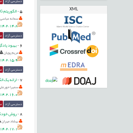
دسترسی آزاد
مق
XML
5
-
الگوریتم WCDG: یک روش جدید برای کاهش مصرف انرژی، افزایش تعادل بار بین گره‌ها و طول عمر در شبکه‌های حسگر بی‌سیم
سمانه عباسی 
14.2.14.8
دسترسی آزاد
مق
6
-
بهبود یادگیری Q با استفاده از هم‌زمانی به روز رسانی و رویه تط
مریم پویان
14.2.15.9
دسترسی آزاد
مق
7
-
ارائه یک ال
سمیرا حورعلی
14.2.16.0
دسترسی آزاد
مق
8
-
روش خودکار
بهشاد مهران
14.2.17.1