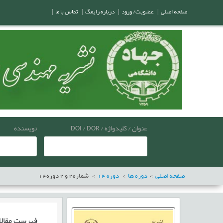
صفحه اصلی
|
عضویت/ ورود
|
درباره رایمگ
|
تماس با ما
|
عنوان / کلیدواژه / DOI / DOR
نویسنده
صفحه اصلی
دوره ها
دوره
14
شماره
2
و
2
دوره
14
فهرست مقال