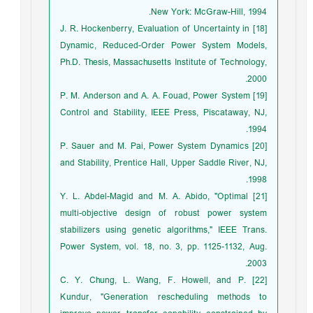
New York: McGraw-Hill, 1994.
[18] J. R. Hockenberry, Evaluation of Uncertainty in
Dynamic, Reduced-Order Power System Models,
Ph.D. Thesis, Massachusetts Institute of Technology,
2000.
[19] P. M. Anderson and A. A. Fouad, Power System
Control and Stability, IEEE Press, Piscataway, NJ,
1994.
[20] P. Sauer and M. Pai, Power System Dynamics
and Stability, Prentice Hall, Upper Saddle River, NJ,
1998.
[21] Y. L. Abdel-Magid and M. A. Abido, "Optimal
multi-objective design of robust power system
stabilizers using genetic algorithms," IEEE Trans.
Power System, vol. 18, no. 3, pp. 1125-1132, Aug.
2003.
[22] C. Y. Chung, L. Wang, F. Howell, and P.
Kundur, "Generation rescheduling methods to