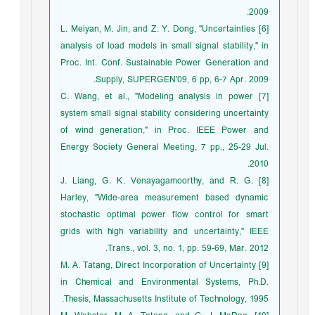
2009.
[6] L. Meiyan, M. Jin, and Z. Y. Dong, "Uncertainties
analysis of load models in small signal stability," in
Proc. Int. Conf. Sustainable Power Generation and
Supply, SUPERGEN'09, 6 pp, 6-7 Apr. 2009.
[7] C. Wang, et al., "Modeling analysis in power
system small signal stability considering uncertainty
of wind generation," in Proc. IEEE Power and
Energy Society General Meeting, 7 pp., 25-29 Jul.
2010.
[8] J. Liang, G. K. Venayagamoorthy, and R. G.
Harley, "Wide-area measurement based dynamic
stochastic optimal power flow control for smart
grids with high variability and uncertainty," IEEE
Trans., vol. 3, no. 1, pp. 59-69, Mar. 2012.
[9] M. A. Tatang, Direct Incorporation of Uncertainty
in Chemical and Environmental Systems, Ph.D.
Thesis, Massachusetts Institute of Technology, 1995.