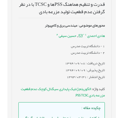
قدرت و تنظیم هماهنگ PSSها و TCSC با در نظر
گرفتن عدم قطعیت تولید مزرعه بادی
محورهای موضوعی
:
مهندسی برق و کامپیوتر
2
*
1
هادی احمدی
حسین سیفی
,
1
- دانشگاه تربیت مدرس
2
- دانشگاه تربیت مدرس
تاریخ دریافت : 1394/09/08
تاریخ پذیرش : 1394/09/09
تاریخ انتشار : 1393/03/31
کلید واژه
:
الگوریتم ژنتیک پایداری سیگنال کوچک عدم قطعیت
مزرعه بادی PSS TCSC
,
چکیده مقاله
: