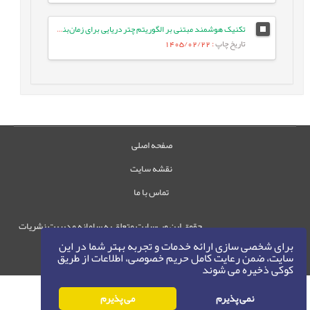
تکنیک هوشمند مبتنی بر الگوریتم چتر دریایی برای زمان‌بندی وظایف بر اساس اولویت در شبکه‌های IoT/Fog
تاریخ چاپ
: 1405/02/22
صفحه اصلی
نقشه سایت
تماس با ما
حقوق این وب‌سایت متعلق به سامانه مدیریت نشریات
رایمگ است.
برای شخصی سازی ارائه خدمات و تجربه بهتر شما در این
سایت، ضمن رعایت کامل حریم خصوصی، اطلاعات از طریق
حق نشر
1405-1396
©
کوکی ذخیره می شوند
نمی پذیرم
می پذیرم