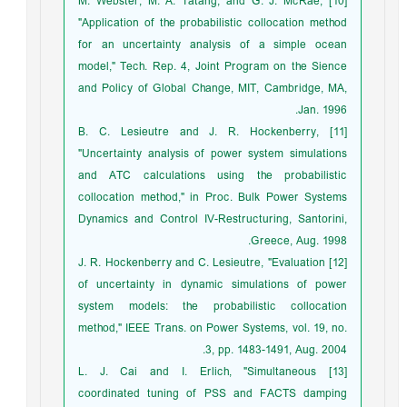
[10] M. Webster, M. A. Tatang, and G. J. McRae,
"Application of the probabilistic collocation method
for an uncertainty analysis of a simple ocean
model," Tech. Rep. 4, Joint Program on the Sience
and Policy of Global Change, MIT, Cambridge, MA,
Jan. 1996.
[11] B. C. Lesieutre and J. R. Hockenberry,
"Uncertainty analysis of power system simulations
and ATC calculations using the probabilistic
collocation method," in Proc. Bulk Power Systems
Dynamics and Control IV-Restructuring, Santorini,
Greece, Aug. 1998.
[12] J. R. Hockenberry and C. Lesieutre, "Evaluation
of uncertainty in dynamic simulations of power
system models: the probabilistic collocation
method," IEEE Trans. on Power Systems, vol. 19, no.
3, pp. 1483-1491, Aug. 2004.
[13] L. J. Cai and I. Erlich, "Simultaneous
coordinated tuning of PSS and FACTS damping