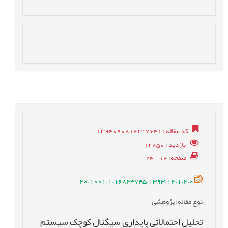
کد مقاله
: 1394090814237641
بازدید
: 12850
صفحه
: 14 - 24
20.1001.1.16823745.1393.12.1.2.0
نوع مقاله
: پژوهشی
تحلیل احتمالاتی پایداری سیگنال کوچک سیستم