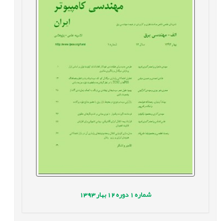
شماره
1
دوره
12
بهار
1393