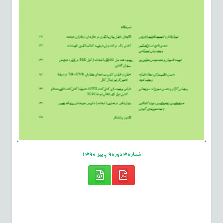
شماره
3
دوره
9
پاییز
1390