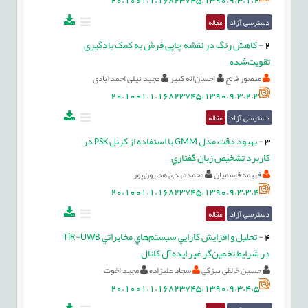
دسترسی آزاد
مقاله
2
-
کاهش رنگ در نقشه چاپی فرش به کمک یادگیری
تقویت‌شده
منصور فاتح
احسان‌اله کبیر
مجید نیلی احمدآبادی
20.1001.1.16823745.1390.9.3.2.3
دسترسی آزاد
مقاله
3
-
بهبود دقت مدل GMM با استفاده از کرنل PSK در
کاربرد تشخيص زبان گفتاري
فهیمه قاسمیان
محمدمهدی همایون‌پور
20.1001.1.16823745.1390.9.3.3.4
دسترسی آزاد
مقاله
4
-
تحليل و افزايش كارايي سيستم‌هاي مخابراتي TiR-UWB
در شرايط تخمين‌گر غير ايده‌آل كانال
حسين خالقي بيزکي
سجاد عليزاده
مجيد اخوت
20.1001.1.16823745.1390.9.3.4.5