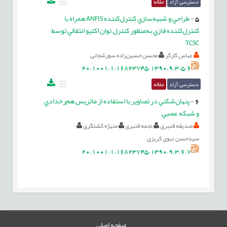
دسترسی آزاد
مقاله
5
-
طراحي و شبيه‌سازي كنترل‌كننده ANFIS همراه با
كنترل‌كننده فازي به‌منظور كنترل توان اكتيو انتقالي توسط
TCSC
عباس کارگر
محسن حسین‌زاده سورشجانی
20.1001.1.16823745.1390.9.3.5.6
دسترسی آزاد
مقاله
6
-
پنهان‌شكني در تصاوير با استفاده از ماتريس هم‌رخدادي
و شبكه عصبي
صدیقه قنبری
نجمه قنبری
منیژه کشتگری
سیدحسن نبوی کریزی
20.1001.1.16823745.1390.9.3.6.7
صفحه اصلی