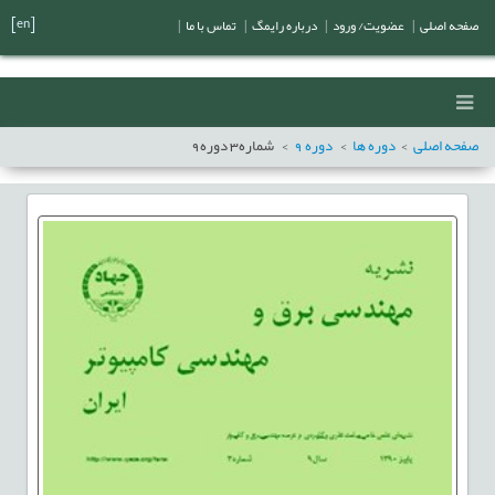
[en]
صفحه اصلی
|
عضویت/ ورود
|
درباره رایمگ
|
تماس با ما
|
صفحه اصلی
دوره ها
دوره
9
شماره
3
دوره
9