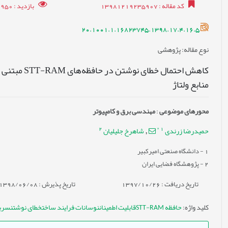
کد مقاله
: 13981219235907
بازدید
: 10950
20.1001.1.16823745.1398.17.4.16.5
نوع مقاله
: پژوهشی
کاهش احتمال خ
منابع ولتاژ
محورهای موضوعی
:
مهندسی برق و کامپیوتر
2
*
1
حمیدرضا زرندی
شاهرخ جلیلیان
,
1
- دانشگاه صنعتی امیرکبیر
2
- پژوهشگاه فضایی ایران
تاریخ دریافت : 1397/10/26
تاریخ پذیرش : 1398/06/08
کلید واژه
:
حافظه STT-RAMقابلیت اطمیناننوسانات فرایند ساختخطای نوشتنسربار توان