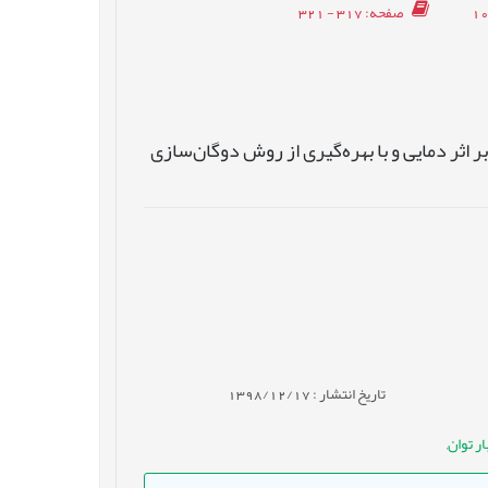
صفحه
: 317 - 321
طای نوشتن در حافظه‌های STT-RAM مبتنی بر اثر دمایی و با بهره‌گیری از روش دوگان‌سازی
تاریخ انتشار : 1398/12/17
,