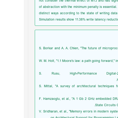
not consider the thermal effect of MTJ and had sign
of abstraction with the minimum penalty is essential.
distinct ways according to the state of writing da
Simulation results show 11.38% write latency reduct
[1] S. Borkar and A. A. Chien, "The future of micropr
[2] W. M. Holt, "1.1 Moore's law: a path going forward,"
[3] S. Rusu, High-Performance Digit
[4] S. Mittal, "A survey of architectural techniqu
[5] F. Hamzaoglu, et al., "A 1 Gb 2 GHz embedded DR
State Circuits 
[6] V. Sridharan, et al., "Memory errors in modern syst
on Architectural Support for Programming L