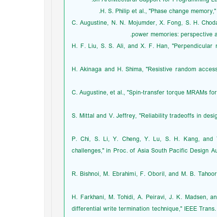
[8] C. Augustine, N. N. Mojumder, X. Fong, S. H. Ch
power memories: perspective and
[9] H. F. Liu, S. S. Ali, and X. F. Han, "Perpendicu
[10] H. Akinaga and H. Shima, "Resistive random ac
[11] C. Augustine, et al., "Spin-transfer torque MRAM
[12] S. Mittal and V. Jeffrey, "Reliability tradeoffs in 
[13] P. Chi, S. Li, Y. Cheng, Y. Lu, S. H. Kang, a
challenges," in Proc. of Asia South Pacific Design 
[14] R. Bishnoi, M. Ebrahimi, F. Oboril, and M. B. T
[15] H. Farkhani, M. Tohidi, A. Peiravi, J. K. Madse
differential write termination technique," IEEE Trans