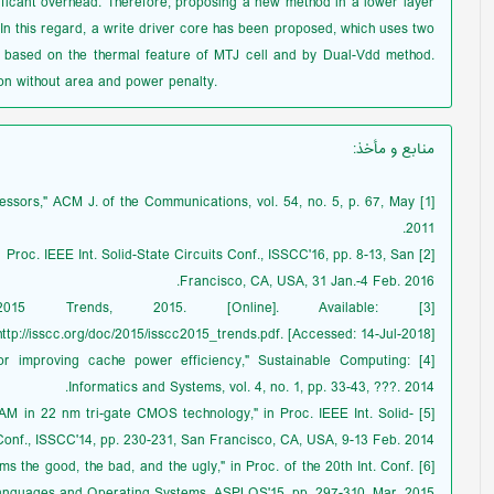
ificant overhead. Therefore, proposing a new method in a lower layer
 In this regard, a write driver core has been proposed, which uses two
ta based on the thermal feature of MTJ cell and by Dual-Vdd method.
ion without area and power penalty.
منابع و مأخذ
:
ocessors," ACM J. of the Communications, vol. 54, no. 5, p. 67, May
2011.
 in Proc. IEEE Int. Solid-State Circuits Conf., ISSCC'16, pp. 8-13, San
Francisco, CA, USA, 31 Jan.-4 Feb. 2016.
al-2015 Trends, 2015. [Online]. Available:
http://isscc.org/doc/2015/isscc2015_trends.pdf. [Accessed: 14-Jul-2018].
es for improving cache power efficiency," Sustainable Computing:
Informatics and Systems, vol. 4, no. 1, pp. 33-43, ???. 2014.
AM in 22 nm tri-gate CMOS technology," in Proc. IEEE Int. Solid-
Conf., ISSCC'14, pp. 230-231, San Francisco, CA, USA, 9-13 Feb. 2014.
ems the good, the bad, and the ugly," in Proc. of the 20th Int. Conf.
anguages and Operating Systems, ASPLOS'15, pp. 297-310, Mar. 2015.