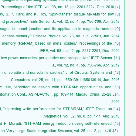
[7] H. S. Philip et al., "Phase change memory," Proceedings of the IEEE, vol. 98, no. 12, pp. 2201-2227, Dec. 2010.
oday, S. P. Park, and K. Roy, "Spin-transfer torque MRAMs for low
 prospective," IEEE Sensor J., vol. 12, no. 4, pp. 756-766, Apr. 2012.
lar magnetic tunnel junction and its application in magnetic random
access memory," Chinese Physics, vol. 23, no. 7, p. 77501, Jun. 2014.
cess memory (ReRAM) based on metal oxides," Proceedings of the
IEEE, vol. 98, no. 12, pp. 2237-2251, Dec. 2010.
s for low power memories: perspective and prospective," IEEE Sensor
J., vol. 12, no. 4, pp. 756-766, Apr. 2012.
design of volatile and nonvolatile caches," J. of Circuits, Systems and
Computers, vol. 25, no. 11, pp. 1650139:1-1650139:14, Jun. 2016.
nd Y. Xie, "Architecture design with STT-RAM: opportunities and
Automation Conf., ASP-DAC'16, , pp. 109-114, Macau, China, 25-28 Jan.
2016.
ahoori, "Improving write performance for STT-MRAM," IEEE Trans. on
Magnetics, vol. 52, no. 8, pp. 1-11, Aug. 2016.
n, and F. Moradi, "STT-RAM energy reduction using self-referenced
. on Very Large Scale Integration Systems, vol. 25, no. 2, pp. 476-487,