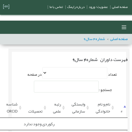
[en]
صفحه اصلی
|
عضویت/ ورود
|
درباره رایمگ
|
تماس با ما
|
صفحه اصلی
شماره
4
سال
9
فهرست داوران
شماره
4
سال
9
تعداد
در صفحه
جستجو :
نام و نام
وابستگی
رتبه
شناسه
#
خانوادگی
سازمانی
علمی
تحصیلات
ORCID
رکوردی وجود ندارد