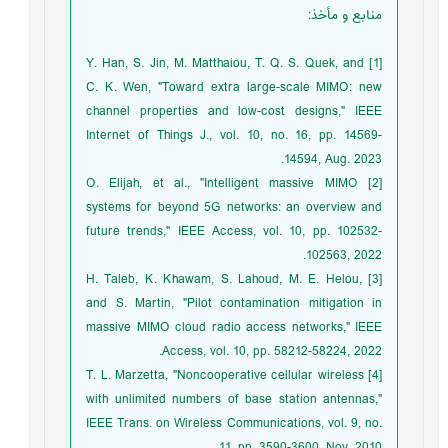
منابع و مأخذ
:
[1] Y. Han, S. Jin, M. Matthaiou, T. Q. S. Quek, and
C. K. Wen, "Toward extra large-scale MIMO: new
channel properties and low-cost designs," IEEE
Internet of Things J., vol. 10, no. 16, pp. 14569-
14594, Aug. 2023.
[2] O. Elijah, et al., "Intelligent massive MIMO
systems for beyond 5G networks: an overview and
future trends," IEEE Access, vol. 10, pp. 102532-
102563, 2022.
[3] H. Taleb, K. Khawam, S. Lahoud, M. E. Helou,
and S. Martin, "Pilot contamination mitigation in
massive MIMO cloud radio access networks," IEEE
Access, vol. 10, pp. 58212-58224, 2022.
[4] T. L. Marzetta, "Noncooperative cellular wireless
with unlimited numbers of base station antennas,"
IEEE Trans. on Wireless Communications, vol. 9, no.
11, pp. 3590-3600, Nov. 2010.