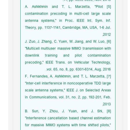
[5] A. Ashikhmin and T. L. Marzetta, "Pilot
contamination precoding in multi-cell large scale
antenna systems," in Proc. IEEE Int. Sym. Inf.
Theory, pp. 1137-1141, Cambridge, MA, USA, 1-6 Jul.
2012.
[6] J. Zuo, J. Zhang, C. Yuen, W. Jiang, and W. Luo,
"Multicell multiuser massive MIMO transmission with
downlink training and pilot contamination
precoding," IEEE Trans. on Vehicular Technology,
vol. 65, no. 8, pp. 6301-6314, Aug. 2016.
[7] F. Fernandes, A. Ashikhmin, and T. L. Marzetta,
"Inter-cell interference in noncooperative TDD large
scale antenna systems," IEEE J. on Selected Areas
in Communications, vol. 31, no. 2, pp. 192-201, Feb.
2013.
[8] B. Sun, Y. Zhou, J. Yuan, and J. Shi,
"Interference cancellation based channel estimation
for massive MIMO systems with time shifted pilots,"