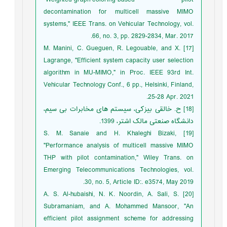
decontamination for multicell massive MIMO
systems," IEEE Trans. on Vehicular Technology, vol.
66, no. 3, pp. 2829-2834, Mar. 2017.
[17] M. Manini, C. Gueguen, R. Legouable, and X.
Lagrange, "Efficient system capacity user selection
algorithm in MU-MIMO," in Proc. IEEE 93rd Int.
Vehicular Technology Conf., 6 pp., Helsinki, Finland,
25-28 Apr. 2021.
[18] ح. خالقی بیزکی، سیستم های مخابرات بی سیم،
دانشگاه صنعتی مالک اشتر، 1399.
[19] S. M. Sanaie and H. Khaleghi Bizaki,
"Performance analysis of multicell massive MIMO
THP with pilot contamination," Wiley Trans. on
Emerging Telecommunications Technologies, vol.
30, no. 5, Article ID:. e3574, May 2019.
[20] A. S. Al-hubaishi, N. K. Noordin, A. Sali, S.
Subramaniam, and A. Mohammed Mansoor, "An
efficient pilot assignment scheme for addressing