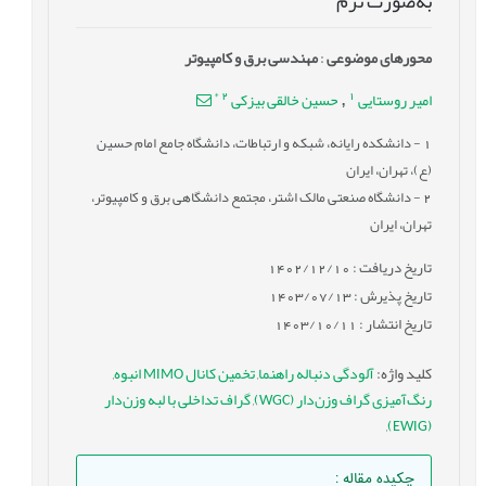
به‌صورت نرم
محورهای موضوعی
:
مهندسی برق و کامپیوتر
*
2
1
امیر روستایی
حسین خالقی بیزکی
,
1
- دانشكده رایانه، شبکه و ارتباطات، دانشگاه جامع امام حسین
(ع)، تهران، ایران
2
- دانشگاه صنعتی مالک اشتر، مجتمع دانشگاهی برق و کامپیوتر،
تهران، ایران
تاریخ دریافت : 1402/12/10
تاریخ پذیرش : 1403/07/13
تاریخ انتشار : 1403/10/11
کلید واژه
:
آلودگی دنباله راهنما
,
تخمین کانال MIMO انبوه
,
رنگ‌آمیزی گراف وزن‌دار (WGC)
,
گراف تداخلی با لبه وزن‌دار
,
(EWIG)
چکیده مقاله
: