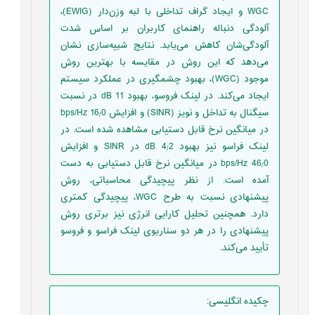
WGC و ایجاد گراف تداخلی با لبه وزن‌دار (EWIG)،
آلودگی دنباله راهنمای کاربران بر اساس شدت
آلودگی‌شان کاهش می‌یابد. نتایج شبیه‌سازی‌ نشان
می‌دهد که این روش در مقایسه با بهترین روش
موجود (WGC)، بهبود چشمگیری در عملکرد سیستم
ایجاد می‌کند. در لینک فروسو، بهبود dB 11 در نسبت
سیگنال به تداخل و نویز (SINR) و افزایش bps/Hz 16
0
/
در میانگین نرخ قابل دستیابی مشاهده شده است. در
لینک فراسو نیز بهبود dB 4
2 در SINR و افزایش
/
bps/Hz 46
0 در میانگین نرخ قابل دستیابی به دست
/
آمده است. از نظر پیچیدگی محاسباتی، روش
پیشنهادی نسبت به طرح WGC، پیچیدگی کمتری
دارد. همچنین تحلیل کارایی انرژی نیز برتری روش
پیشنهادی را در هر دو سناریوی لینک فراسو و فروسو
تأیید می‌کند.
چکیده انگلیسی
: