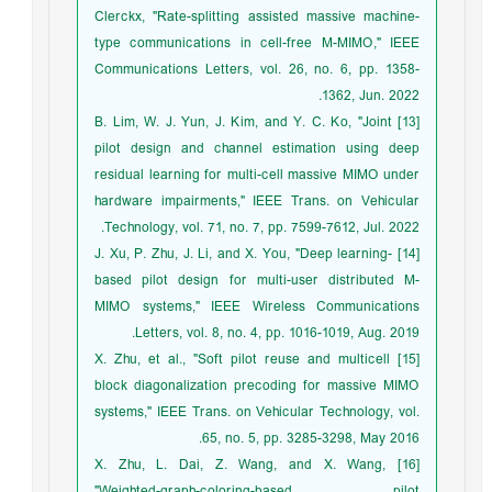
Clerckx, "Rate-splitting assisted massive machine-
type communications in cell-free M-MIMO," IEEE
Communications Letters, vol. 26, no. 6, pp. 1358-
1362, Jun. 2022.
[13] B. Lim, W. J. Yun, J. Kim, and Y. C. Ko, "Joint
pilot design and channel estimation using deep
residual learning for multi-cell massive MIMO under
hardware impairments," IEEE Trans. on Vehicular
Technology, vol. 71, no. 7, pp. 7599-7612, Jul. 2022.
[14] J. Xu, P. Zhu, J. Li, and X. You, "Deep learning-
based pilot design for multi-user distributed M-
MIMO systems," IEEE Wireless Communications
Letters, vol. 8, no. 4, pp. 1016-1019, Aug. 2019.
[15] X. Zhu, et al., "Soft pilot reuse and multicell
block diagonalization precoding for massive MIMO
systems," IEEE Trans. on Vehicular Technology, vol.
65, no. 5, pp. 3285-3298, May 2016.
[16] X. Zhu, L. Dai, Z. Wang, and X. Wang,
"Weighted-graph-coloring-based pilot