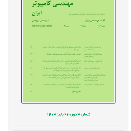
شماره
3
دوره
22
پاییز
1403