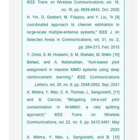
IEEE Trans. on Wireless Communications, vol. 19,
no. 10, pp. 6826-6843, Oct. 2020.
[9] H. Yin, D. Gesbert, M. Filippou, and Y. Liu, "A
coordinated approach to channel estimation in
large-scale multiple-antenna systems," IEEE J. on
Selected Areas in Communications, vol. 31, no. 2,
pp. 264-273, Feb. 2013.
[10] Y. Omid, S. M. Hosseini, S. M. Shahabi, M. Shikh-
Bahaei, and A. Nallanathan, "AoA-based pilot
assignment in massive MIMO systems using deep
reinforcement learning," IEEE Communications
Letters, vol. 25, no. 9, pp. 2948-2952, Sep. 2021.
[11] A. Mishra, Y. Mao, C. K. Thomas, L. Sanguinetti,
and B. Clerckx, "Mitigating intra-cell pilot
contamination in M-MIMO: a rate splitting
approach," IEEE Trans. on Wireless
Communications, vol. 22, no. 5, pp. 3472-3487, May
2023.
[12] A. Mishra, Y. Mao, L. Sanguinetti, and B.