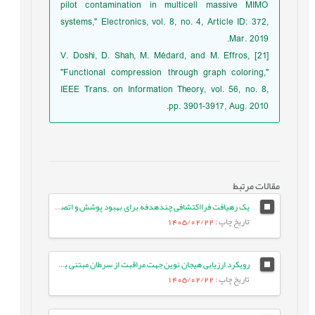
pilot contamination in multicell massive MIMO
systems," Electronics, vol. 8, no. 4, Article ID: 372,
Mar. 2019.
[21] V. Doshi, D. Shah, M. Médard, and M. Effros,
"Functional compression through graph coloring,"
IEEE Trans. on Information Theory, vol. 56, no. 8,
pp. 3901-3917, Aug. 2010.
مقالات مرتبط
یک رهیافت فرااکتشافی چندهدفه برای بهبود پوشش و اتصال در شبکه‌های حسگر بی‌سیم
تاریخ چاپ
: 1405/02/22
رویکرد ارزیابی هیجان نوین جهت مراقبت از سرطان مبتنی بر مدل‌های زبانی بزرگ
تاریخ چاپ
: 1405/02/22