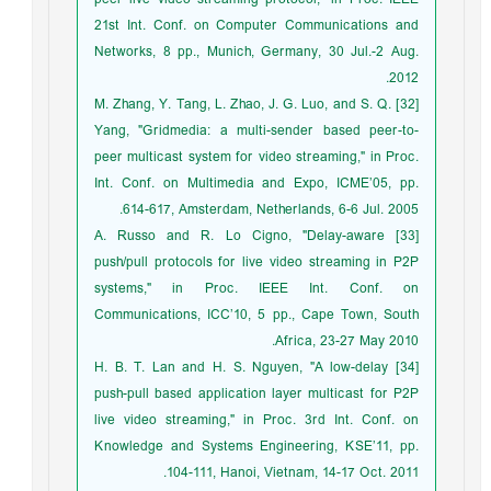
21st Int. Conf. on Computer Communications and
Networks, 8 pp., Munich, Germany, 30 Jul.-2 Aug.
2012.
[32] M. Zhang, Y. Tang, L. Zhao, J. G. Luo, and S. Q.
Yang, "Gridmedia: a multi-sender based peer-to-
peer multicast system for video streaming," in Proc.
Int. Conf. on Multimedia and Expo, ICME’05, pp.
614-617, Amsterdam, Netherlands, 6-6 Jul. 2005.
[33] A. Russo and R. Lo Cigno, "Delay-aware
push/pull protocols for live video streaming in P2P
systems," in Proc. IEEE Int. Conf. on
Communications, ICC’10, 5 pp., Cape Town, South
Africa, 23-27 May 2010.
[34] H. B. T. Lan and H. S. Nguyen, "A low-delay
push-pull based application layer multicast for P2P
live video streaming," in Proc. 3rd Int. Conf. on
Knowledge and Systems Engineering, KSE’11, pp.
104-111, Hanoi, Vietnam, 14-17 Oct. 2011.