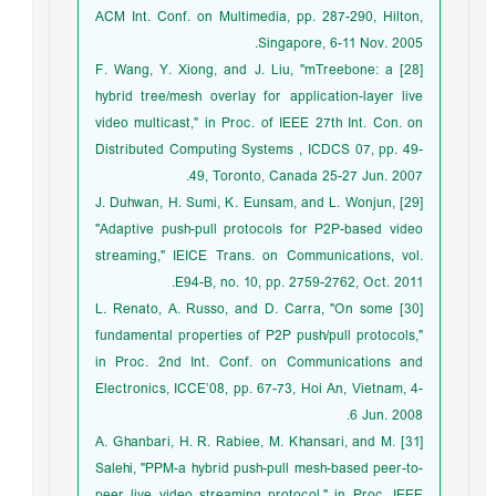
ACM Int. Conf. on Multimedia, pp. 287-290, Hilton,
Singapore, 6-11 Nov. 2005.
[28] F. Wang, Y. Xiong, and J. Liu, "mTreebone: a
hybrid tree/mesh overlay for application-layer live
video multicast," in Proc. of IEEE 27th Int. Con. on
Distributed Computing Systems , ICDCS 07, pp. 49-
49, Toronto, Canada 25-27 Jun. 2007.
[29] J. Duhwan, H. Sumi, K. Eunsam, and L. Wonjun,
"Adaptive push-pull protocols for P2P-based video
streaming," IEICE Trans. on Communications, vol.
E94-B, no. 10, pp. 2759-2762, Oct. 2011.
[30] L. Renato, A. Russo, and D. Carra, "On some
fundamental properties of P2P push/pull protocols,"
in Proc. 2nd Int. Conf. on Communications and
Electronics, ICCE’08, pp. 67-73, Hoi An, Vietnam, 4-
6 Jun. 2008.
[31] A. Ghanbari, H. R. Rabiee, M. Khansari, and M.
Salehi, "PPM-a hybrid push-pull mesh-based peer-to-
peer live video streaming protocol," in Proc. IEEE