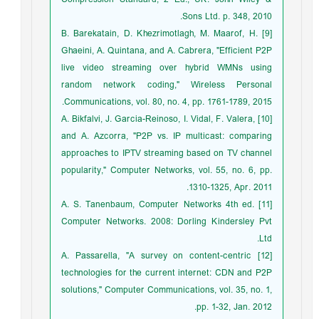
Sons Ltd. p. 348, 2010.
[9] B. Barekatain, D. Khezrimotlagh, M. Maarof, H.
Ghaeini, A. Quintana, and A. Cabrera, "Efficient P2P
live video streaming over hybrid WMNs using
random network coding," Wireless Personal
Communications, vol. 80, no. 4, pp. 1761-1789, 2015.
[10] A. Bikfalvi, J. Garcia-Reinoso, I. Vidal, F. Valera,
and A. Azcorra, "P2P vs. IP multicast: comparing
approaches to IPTV streaming based on TV channel
popularity," Computer Networks, vol. 55, no. 6, pp.
1310-1325, Apr. 2011.
[11] A. S. Tanenbaum, Computer Networks 4th ed.
Computer Networks. 2008: Dorling Kindersley Pvt
Ltd.
[12] A. Passarella, "A survey on content-centric
technologies for the current internet: CDN and P2P
solutions," Computer Communications, vol. 35, no. 1,
pp. 1-32, Jan. 2012.