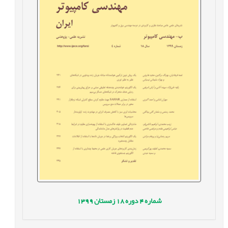
شماره
4
دوره
18
زمستان
1399