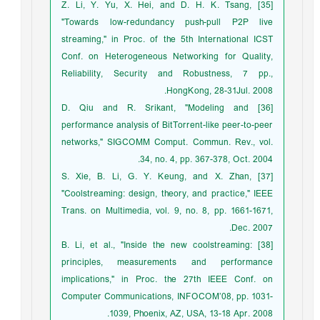
[35] Z. Li, Y. Yu, X. Hei, and D. H. K. Tsang,
"Towards low-redundancy push-pull P2P live
streaming," in Proc. of the 5th International ICST
Conf. on Heterogeneous Networking for Quality,
Reliability, Security and Robustness, 7 pp.,
HongKong, 28-31Jul. 2008.
[36] D. Qiu and R. Srikant, "Modeling and
performance analysis of BitTorrent-like peer-to-peer
networks," SIGCOMM Comput. Commun. Rev., vol.
34, no. 4, pp. 367-378, Oct. 2004.
[37] S. Xie, B. Li, G. Y. Keung, and X. Zhan,
"Coolstreaming: design, theory, and practice," IEEE
Trans. on Multimedia, vol. 9, no. 8, pp. 1661-1671,
Dec. 2007.
[38] B. Li, et al., "Inside the new coolstreaming:
principles, measurements and performance
implications," in Proc. the 27th IEEE Conf. on
Computer Communications, INFOCOM’08, pp. 1031-
1039, Phoenix, AZ, USA, 13-18 Apr. 2008.