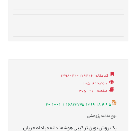
کد مقاله
: 13980220179226
بازدید
: 10516
صفحه
: 261 - 275
20.1001.1.16823745.1399.18.4.9.5
نوع مقاله
: پژوهشی
‌یک روش نوین ترکیبی هوشمندانه مبادله جریان