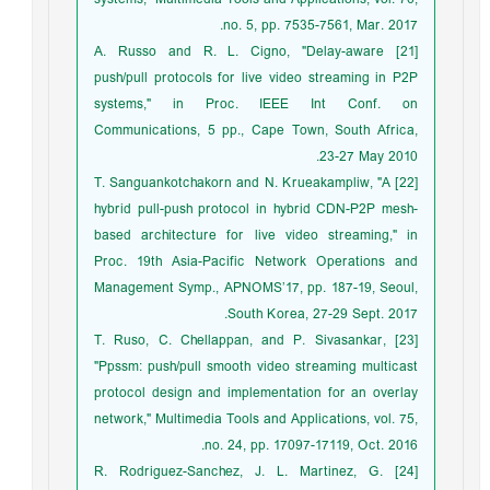
no. 5, pp. 7535-7561, Mar. 2017.
[21] A. Russo and R. L. Cigno, "Delay-aware
push/pull protocols for live video streaming in P2P
systems," in Proc. IEEE Int Conf. on
Communications, 5 pp., Cape Town, South Africa,
23-27 May 2010.
[22] T. Sanguankotchakorn and N. Krueakampliw, "A
hybrid pull-push protocol in hybrid CDN-P2P mesh-
based architecture for live video streaming," in
Proc. 19th Asia-Pacific Network Operations and
Management Symp., APNOMS’17, pp. 187-19, Seoul,
South Korea, 27-29 Sept. 2017.
[23] T. Ruso, C. Chellappan, and P. Sivasankar,
"Ppssm: push/pull smooth video streaming multicast
protocol design and implementation for an overlay
network," Multimedia Tools and Applications, vol. 75,
no. 24, pp. 17097-17119, Oct. 2016.
[24] R. Rodriguez-Sanchez, J. L. Martinez, G.