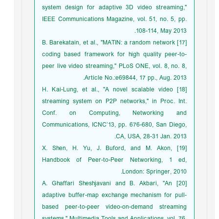
system design for adaptive 3D video streaming,"
IEEE Communications Magazine, vol. 51, no. 5, pp.
108-114, May 2013.
[17] B. Barekatain, et al., "MATIN: a random network
coding based framework for high quality peer-to-
peer live video streaming," PLoS ONE, vol. 8, no. 8,
Article No.:e69844, 17 pp., Aug. 2013.
[18] H. Kai-Lung, et al., "A novel scalable video
streaming system on P2P networks," in Proc. Int.
Conf. on Computing, Networking and
Communications, ICNC’13, pp. 676-680, San Diego,
CA, USA, 28-31 Jan. 2013.
[19] X. Shen, H. Yu, J. Buford, and M. Akon,
Handbook of Peer-to-Peer Networking, 1 ed,
London: Springer, 2010.
[20] A. Ghaffari Sheshjavani and B. Akbari, "An
adaptive buffer-map exchange mechanism for pull-
based peer-to-peer video-on-demand streaming
systems," Multimedia Tools and Applications, vol. 76,