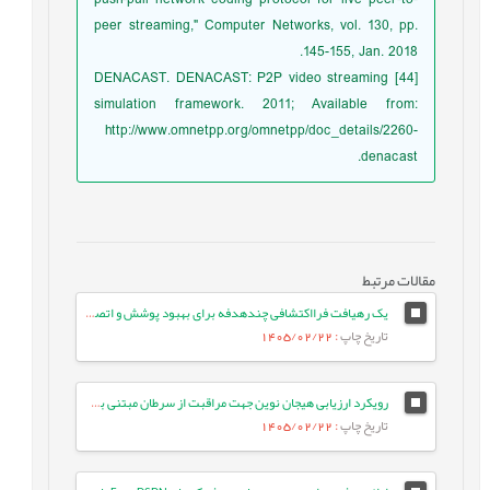
peer streaming," Computer Networks, vol. 130, pp.
145-155, Jan. 2018.
[44] DENACAST. DENACAST: P2P video streaming
simulation framework. 2011; Available from:
http://www.omnetpp.org/omnetpp/doc_details/2260-
denacast.
مقالات مرتبط
یک رهیافت فرااکتشافی چندهدفه برای بهبود پوشش و اتصال در شبکه‌های حسگر بی‌سیم
تاریخ چاپ
: 1405/02/22
رویکرد ارزیابی هیجان نوین جهت مراقبت از سرطان مبتنی بر مدل‌های زبانی بزرگ
تاریخ چاپ
: 1405/02/22