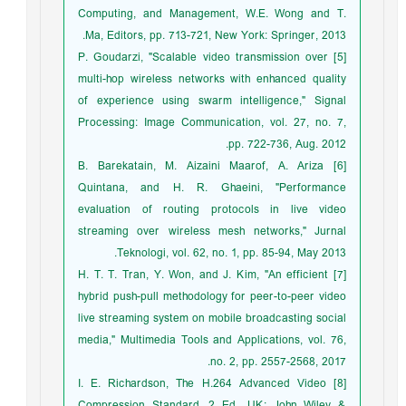
Computing, and Management, W.E. Wong and T.
Ma, Editors, pp. 713-721, New York: Springer, 2013.
[5] P. Goudarzi, "Scalable video transmission over
multi-hop wireless networks with enhanced quality
of experience using swarm intelligence," Signal
Processing: Image Communication, vol. 27, no. 7,
pp. 722-736, Aug. 2012.
[6] B. Barekatain, M. Aizaini Maarof, A. Ariza
Quintana, and H. R. Ghaeini, "Performance
evaluation of routing protocols in live video
streaming over wireless mesh networks," Jurnal
Teknologi, vol. 62, no. 1, pp. 85-94, May 2013.
[7] H. T. T. Tran, Y. Won, and J. Kim, "An efficient
hybrid push-pull methodology for peer-to-peer video
live streaming system on mobile broadcasting social
media," Multimedia Tools and Applications, vol. 76,
no. 2, pp. 2557-2568, 2017.
[8] I. E. Richardson, The H.264 Advanced Video
Compression Standard, 2 Ed., UK: John Wiley &