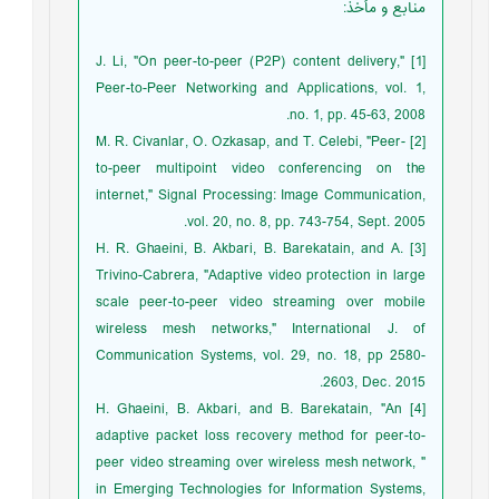
منابع و مأخذ
:
[1] J. Li, "On peer-to-peer (P2P) content delivery,"
Peer-to-Peer Networking and Applications, vol. 1,
no. 1, pp. 45-63, 2008.
[2] M. R. Civanlar, O. Ozkasap, and T. Celebi, "Peer-
to-peer multipoint video conferencing on the
internet," Signal Processing: Image Communication,
vol. 20, no. 8, pp. 743-754, Sept. 2005.
[3] H. R. Ghaeini, B. Akbari, B. Barekatain, and A.
Trivino-Cabrera, "Adaptive video protection in large
scale peer-to-peer video streaming over mobile
wireless mesh networks," International J. of
Communication Systems, vol. 29, no. 18, pp 2580-
2603, Dec. 2015.
[4] H. Ghaeini, B. Akbari, and B. Barekatain, "An
adaptive packet loss recovery method for peer-to-
peer video streaming over wireless mesh network, "
in Emerging Technologies for Information Systems,