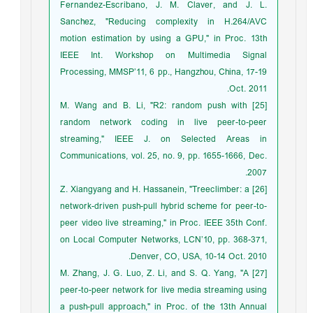
Fernandez-Escribano, J. M. Claver, and J. L.
Sanchez, "Reducing complexity in H.264/AVC
motion estimation by using a GPU," in Proc. 13th
IEEE Int. Workshop on Multimedia Signal
Processing, MMSP’11, 6 pp., Hangzhou, China, 17-19
Oct. 2011.
[25] M. Wang and B. Li, "R2: random push with
random network coding in live peer-to-peer
streaming," IEEE J. on Selected Areas in
Communications, vol. 25, no. 9, pp. 1655-1666, Dec.
2007.
[26] Z. Xiangyang and H. Hassanein, "Treeclimber: a
network-driven push-pull hybrid scheme for peer-to-
peer video live streaming," in Proc. IEEE 35th Conf.
on Local Computer Networks, LCN’10, pp. 368-371,
Denver, CO, USA, 10-14 Oct. 2010.
[27] M. Zhang, J. G. Luo, Z. Li, and S. Q. Yang, "A
peer-to-peer network for live media streaming using
a push-pull approach," in Proc. of the 13th Annual