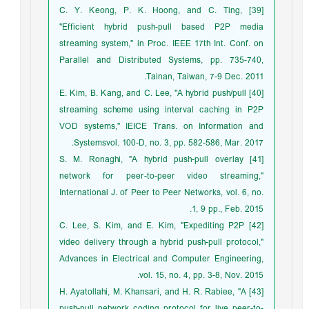
[39] C. Y. Keong, P. K. Hoong, and C. Ting,
"Efficient hybrid push-pull based P2P media
streaming system," in Proc. IEEE 17th Int. Conf. on
Parallel and Distributed Systems, pp. 735-740,
Tainan, Taiwan, 7-9 Dec. 2011.
[40] E. Kim, B. Kang, and C. Lee, "A hybrid push/pull
streaming scheme using interval caching in P2P
VOD systems," IEICE Trans. on Information and
Systemsvol. 100-D, no. 3, pp. 582-586, Mar. 2017.
[41] S. M. Ronaghi, "A hybrid push-pull overlay
network for peer-to-peer video streaming,"
International J. of Peer to Peer Networks, vol. 6, no.
1, 9 pp., Feb. 2015.
[42] C. Lee, S. Kim, and E. Kim, "Expediting P2P
video delivery through a hybrid push-pull protocol,"
Advances in Electrical and Computer Engineering,
vol. 15, no. 4, pp. 3-8, Nov. 2015.
[43] H. Ayatollahi, M. Khansari, and H. R. Rabiee, "A
push-pull network coding protocol for live peer-to-