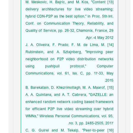
[13] M. Meskovic, H. Bajric, and M. Kos, "Content
delivery architectures for live video streaming:
hybrid CDN-P2P as the best option," in Proc. 5th Int.
Conf. on Communication Theory, Reliability, and
Quality of Service, pp. 26-32, Chamonix, France, 29
Apr.-4 May 2012.
[14] J. A. Oliveira, F. Prado, F. M. de Lima, M.
Rubinstein, and A. Sztajnberg, "Improving peer
neighborhood on P2P video distribution networks
using push/pull protocol," Computer
Communications, vol. 61, Iss. C, pp. 17-33, May
2015.
[15] B. Barekatain, D. Khezrimotlagh, M. A. Maarof,
A. A. Quintana, and A. T. Cabrera, "GAZELLE: an
enhanced random network coding based framework
for efficient P2P live video streaming over hybrid
WMNs," Wireless Personal Communications, vol. 95,
no. 3, pp. 2485-2505, 2017.
[16] C. G. Gulrel and M. Tekalp, "Peer-to-peer