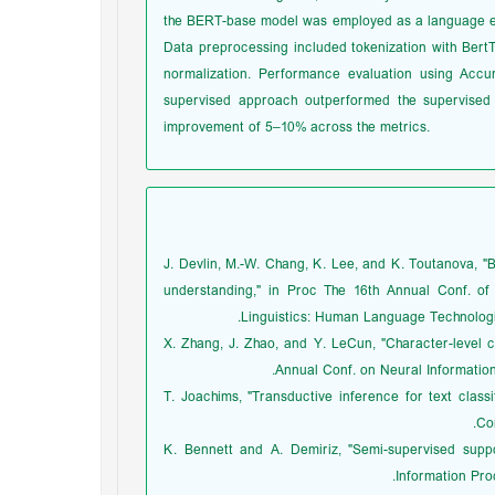
the BERT-base model was employed as a language em
Data preprocessing included tokenization with BertT
normalization. Performance evaluation using Accu
supervised approach outperformed the supervised
improvement of 5–10% across the metrics.
[1] J. Devlin, M.-W. Chang, K. Lee, and K. Toutanova,
understanding," in Proc The 16th Annual Conf. of
Linguistics: Human Language Technologies
[2] X. Zhang, J. Zhao, and Y. LeCun, "Character-level 
Annual Conf. on Neural Informatio
[3] T. Joachims, "Transductive inference for text clas
Co
[4] K. Bennett and A. Demiriz, "Semi-supervised sup
Information Pro