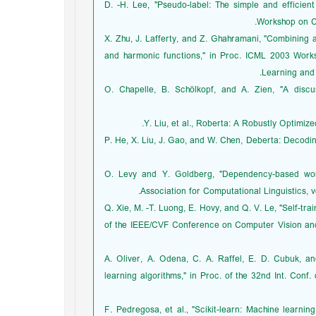
[5] D. -H. Lee, "Pseudo-label: The simple and effici
Workshop on Ch
[6] X. Zhu, J. Lafferty, and Z. Ghahramani, "Combinin
and harmonic functions," in Proc. ICML 2003 Wor
Learning and 
[7] O. Chapelle, B. Schölkopf, and A. Zien, "A dis
[9] P. He, X. Liu, J. Gao, and W. Chen, Deberta: Decod
[10] O. Levy and Y. Goldberg, "Dependency-based 
Association for Computational Linguistics, v
[11] Q. Xie, M. -T. Luong, E. Hovy, and Q. V. Le, "Self-
of the IEEE/CVF Conference on Computer Vision and 
[12] A. Oliver, A. Odena, C. A. Raffel, E. D. Cubuk,
learning algorithms," in Proc. of the 32nd Int. Con
[13] F. Pedregosa, et al., "Scikit-learn: Machine lear