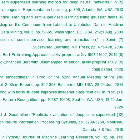
ent semi-supervised learning method for deep neural networks," in
allenges in Representation Learning, p. 896, Atlanta, GA, USA, 2013.
g active learning and semi-supervised learning using gaussian fields
kshop on the Continuum from Labeled to Unlabeled Data in Machine
Data Mining, vol. 3, pp. 58-65, Washington, DC, USA, 21-21 Aug. 2003.
cussion of semi-supervised learning and transduction," in Semi-
Supervised Learning: MIT Press, pp. 473-478, 2006.
[8] Y. Liu, et al., Roberta: A Robustly Optimized Bert Pretraining Approach, arXiv preprint arXiv:1907.11692, 2019.
ing-Enhanced Bert with Disentangled Attention, arXiv preprint arXiv:
2006.03654, 2020.
word embeddings," in Proc. of the 52nd Annual Meeting of the
ol. 2: Short Papers, pp. 302-308, Baltimore, MD, USA, 23-24 Jun. 2014.
training with noisy student improves Imagenet classification," in Proc.
Pattern Recognition, pp. 10687-10698, Seattle, WA, USA, 13-19 Jun.
2020.
 and J. Goodfellow, "Realistic evaluation of deep semi-supervised
f. on Neural Information Processing Systems, pp. 3239-3250, Montréal,
Canada, 3-8 Dec. 2018.
ning in Python," Journal of Machine Learning Research, vol. 12, pp.