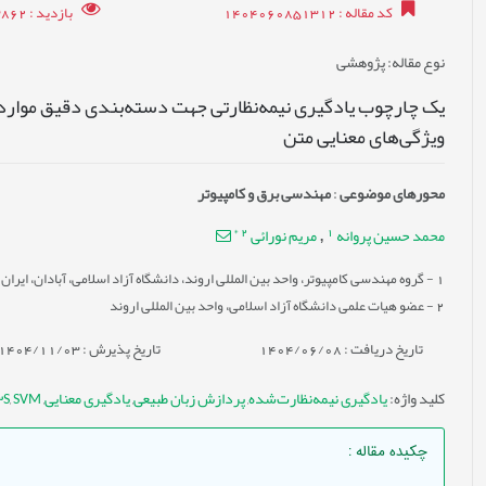
کد مقاله
: 1404060851312
بازدید
: 3862
نوع مقاله
: پژوهشی
یک چارچوب یادگیری نیمه‌نظارتی جهت دسته‌بندی دقیق موارد آزم
ویژگی‌های معنایی متن
محورهای موضوعی
:
مهندسی برق و کامپیوتر
*
2
1
محمد حسین پروانه
مریم نورائی
,
1
- گروه مهندسی کامپیوتر، واحد بین المللی اروند، دانشگاه آزاد اسلامی، آبادان، ایران
2
- عضو هیات علمی دانشگاه آزاد اسلامی، واحد بین المللی اروند
تاریخ دریافت : 1404/06/08
تاریخ پذیرش : 1404/11/03
کلید واژه
:
یادگیری نیمه‌نظارت‌شده
,
پردازش زبان طبیعی
,
یادگیری معنایی
,
SVM.
,
3S
چکیده مقاله
: