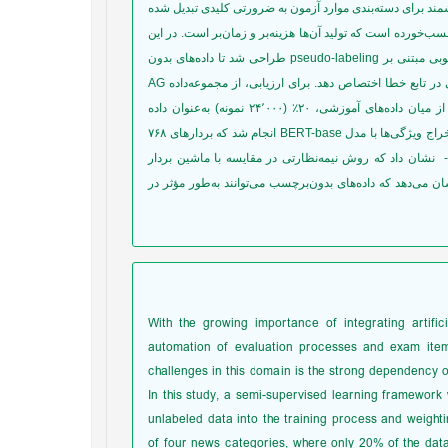
د برای دسته‌بندی موارد آزمون به ضرورتی کلیدی تبدیل شده
ب‌خورده است که تولید آن‌ها هزینه‌بر و زمان‌بر است. در این
پژوهش، با هدف بررسی اثربخشی یادگیری نیمه‌نظارتی در چنین شرایطی، چارچوبی مبتنی بر pseudo-labeling طراحی شد تا داده‌های بدون
برچسب را در فرآیند آموزش مدل ادغام کند و به بخش بدون‌نظارت وزن مناسبی در تابع خطا اختصاص دهد. برای ارزیابی، از مجموعه‌داده AG
News شامل 12۰٬00۰ نمونه آموزشی و ۷٬۶۰۰ نمونه آزمایشی استفاده شد که از میان داده‌های آموزشی، ۲۰٪ (۲۴٬۰۰۰ نمونه) به‌عنوان داده
برچسب‌خورده و ۸۰٪ (۹۶٬۰۰۰ نمونه) به‌عنوان داده بدون‌برچسب به کار رفت. استخراج ویژگی‌ها با مدل BERT-base انجام شد که بردارهای ۷۶۸
بعدی تولید می‌کند. نتایج بر اساس سنجه‌های صحّت، دقّت، فراخواني و معيارF1- نشان داد که روش نیمه‌نظارتی در مقایسه با ماشین بردار
شان می‌دهد که داده‌های بدون‌برچسب می‌توانند به‌طور مؤثر در
With the growing importance of integrating artifici
automation of evaluation processes and exam item
challenges in this domain is the strong dependency o
In this study, a semi-supervised learning framewor
unlabeled data into the training process and weight
of four news categories, where only 20% of the dat