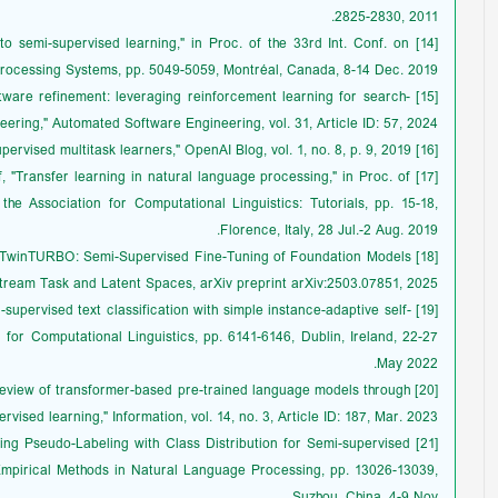
2825-2830, 2011.
ach to semi-supervised learning," in Proc. of the 33rd Int. Conf. on
rocessing Systems, pp. 5049-5059, Montréal, Canada, 8-14 Dec. 2019.
oftware refinement: leveraging reinforcement learning for search-
eering," Automated Software Engineering, vol. 31, Article ID: 57, 2024.
[16] A. Radford, et al., "Language models are unsupervised multitask learners," OpenAI Blog, vol. 1, no. 8, p. 9, 2019.
lf, "Transfer learning in natural language processing," in Proc. of
e Association for Computational Linguistics: Tutorials, pp. 15-18,
Florence, Italy, 28 Jul.-2 Aug. 2019.
skiy, TwinTURBO: Semi-Supervised Fine-Tuning of Foundation Models
ream Task and Latent Spaces, arXiv preprint arXiv:2503.07851, 2025.
i-supervised text classification with simple instance-adaptive self-
n for Computational Linguistics, pp. 6141-6146, Dublin, Ireland, 22-27
May 2022.
tic review of transformer-based pre-trained language models through
ervised learning," Information, vol. 14, no. 3, Article ID: 187, Mar. 2023.
rating Pseudo-Labeling with Class Distribution for Semi-supervised
 Empirical Methods in Natural Language Processing, pp. 13026-13039,