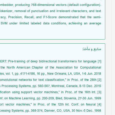
bedder, producing 768-dimensional vectors (default configuration).
okenizer, removal of punctuation and irrelevant characters, and text
racy, Precision, Recall, and F1-Score demonstrated that the semi-
 SVM under limited labeled data conditions, achieving an average
منابع و مأخذ
:
 "BERT: Pre-training of deep bidirectional transformers for language
 the North American Chapter of the Association for Computational
, vol. 1, pp. 4171-4186, 16 pp., New Orleans, LA, USA, 1-6 Jun. 2018.
convolutional networks for text classification," in Proc. of the 28th
n Processing Systems, pp. 560-567, Montreal, Canada, 8-13 Dec. 2015.
sification using support vector machines," in Proc. of the 16th Int.
nf. on Machine Learning, pp. 200-209, Bled, Slovenia, 27-30 Jun. 1999.
port vector machines," in Proc. of the 12th Int. Conf. on Neural
cessing Systems, pp. 368-374, Denver, CO, USA, 30 Nov.-5 Dec. 1998.