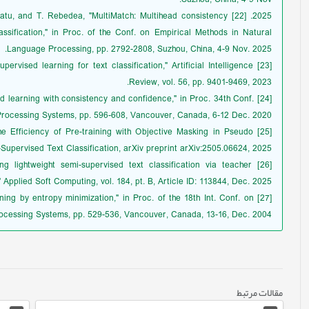
Suzhou, China, 4-9 Nov.
ăușan-Matu, and T. Rebedea, "MultiMatch: Multihead consistency
assification," in Proc. of the Conf. on Empirical Methods in Natural
Language Processing, pp. 2792-2808, Suzhou, China, 4-9 Nov. 2025.
upervised learning for text classification," Artificial Intelligence
Review, vol. 56, pp. 9401-9469, 2023.
vised learning with consistency and confidence," in Proc. 34th Conf.
Processing Systems, pp. 596-608, Vancouver, Canada, 6-12 Dec. 2020.
 The Efficiency of Pre-training with Objective Masking in Pseudo
Supervised Text Classification, arXiv preprint arXiv:2505.06624, 2025.
ing lightweight semi-supervised text classification via teacher
" Applied Soft Computing, vol. 184, pt. B, Article ID: 113844, Dec. 2025.
arning by entropy minimization," in Proc. of the 18th Int. Conf. on
ocessing Systems, pp. 529-536, Vancouver, Canada, 13-16, Dec. 2004.
مقالات مرتبط