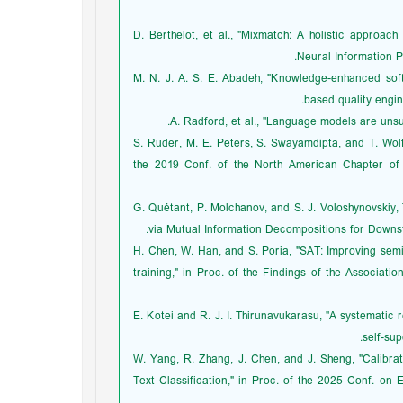
[14] D. Berthelot, et al., "Mixmatch: A holistic appro
Neural Information P
[15] M. N. J. A. S. E. Abadeh, "Knowledge-enhanced s
based quality engin
[17] S. Ruder, M. E. Peters, S. Swayamdipta, and T. Wo
the 2019 Conf. of the North American Chapter of th
[18] G. Quétant, P. Molchanov, and S. J. Voloshynov
via Mutual Information Decompositions for Downst
[19] H. Chen, W. Han, and S. Poria, "SAT: Improving sem
training," in Proc. of the Findings of the Associatio
[20] E. Kotei and R. J. I. Thirunavukarasu, "A systema
self-sup
[21] W. Yang, R. Zhang, J. Chen, and J. Sheng, "Calib
Text Classification," in Proc. of the 2025 Conf. on