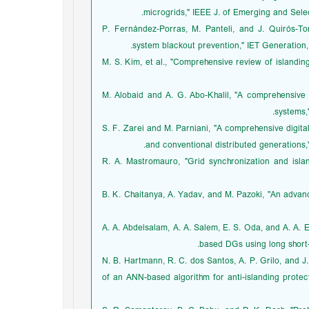
microgrids," IEEE J. of Emerging and Selec
[6] P. Fernández‐Porras, M. Panteli, and J. Quirós‐T
system blackout prevention," IET Generation, 
[7] M. S. Kim, et al., "Comprehensive review of island
[8] M. Alobaid and A. G. Abo-Khalil, "A comprehensi
systems,"
[9] S. F. Zarei and M. Parniani, "A comprehensive digi
and conventional distributed generations,"
[10] R. A. Mastromauro, "Grid synchronization and is
[11] B. K. Chaitanya, A. Yadav, and M. Pazoki, "An ad
[12] A. A. Abdelsalam, A. A. Salem, E. S. Oda, and A. A
based DGs using long short-
[13] N. B. Hartmann, R. C. dos Santos, A. P. Grilo, an
of an ANN-based algorithm for anti-islanding protect