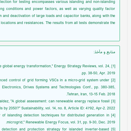
llection for testing encompasses various islanding and non-islanding
ding conditions and power factors, as well as varying quality factor
on and deactivation of large loads and capacitor banks, along with the
nt locations and resistances. The results from all tests demonstrate the
منابع و مأخذ
:
n the global energy transformation," Energy Strategy Reviews, vol. 24,
pp. 38-50, Apr. 2019.
nhanced control of grid forming VSCs in a micro-grid system under
 Electronics, Drives Systems and Technologies Conf., pp. 380-385,
Tehran, Iran, 13-15 Feb. 2018.
. Valdez, "A global assessment: can renewable energy replace fossil
ls by 2050?" Sustainability, vol. 14, no. 8, Article ID: 4792, Apr-2. 2022.
y of islanding detection techniques for distributed generation in
microgrid," Renewable Energy Focus, vol. 31, pp. 9-30, Dec. 2019.
ult detection and protection strategy for islanded inverter-based