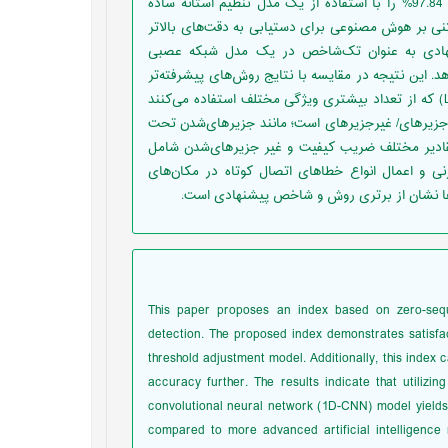
جزیره‏ای‌شدن استفاده شود. شاخص پیشنهادی نتایج مطلوبی به میزان 97.84% را با استفاده از یک مدل تنظیم آستانه ساده
نی بر هوش مصنوعی برای دستیابی به دقت‌های بالاتر
شنهادی به عنوان تک‌شاخص در یک مدل شبکه عصبی
تیجه رقابتی 99.78% را به دست می‌دهد. این نتیجه در مقایسه با نتایج روش‌های پیشرفته‌تر
هوش مصنوعی مانند شبکه‌های عصبی حافظه کوتاه‌مدت پیشرفته (LSTM) که از تعداد بیشتری ویژگی مختلف استفاده می‌کنند
زیره‏ای/ غیرجزیره‏ای است؛ مانند جزیره‏ای‌شدن تحت
ادیر مختلف ضریب کیفیت و غیر جزیره‏ای‌شدن شامل
 و اعمال انواع خطاهای اتصال کوتاه در مکان‌های
‌ها نشان از برتری روش و شاخص پیشنهادی است.
This paper proposes an index based on zero-sequ
detection. The proposed index demonstrates satisf
threshold adjustment model. Additionally, this index 
accuracy further. The results indicate that utilizi
convolutional neural network (1D-CNN) model yields
compared to more advanced artificial intelligenc