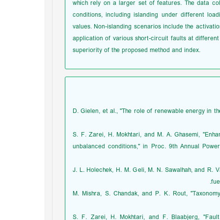
which rely on a larger set of features. The data co
conditions, including islanding under different loa
values. Non-islanding scenarios include the activati
application of various short-circuit faults at differe
superiority of the proposed method and index.
[1] D. Gielen, et al., "The role of renewable energy i
[2] S. F. Zarei, H. Mokhtari, and M. A. Ghasemi, "E
unbalanced conditions," in Proc. 9th Annual Power
[3] J. L. Holechek, H. M. Geli, M. N. Sawalhah, and R
fue
[4] M. Mishra, S. Chandak, and P. K. Rout, "Taxonom
[5] S. F. Zarei, H. Mokhtari, and F. Blaabjerg, "Fa