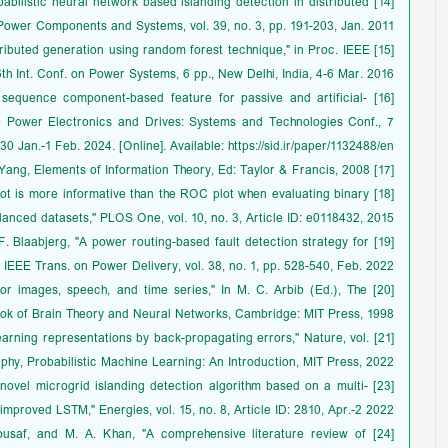
obabilistic neural network based islanding detection in distributed
 Power Components and Systems, vol. 39, no. 3, pp. 191-203, Jan. 2011.
 distributed generation using random forest technique," in Proc. IEEE
6th Int. Conf. on Power Systems, 6 pp., New Delhi, India, 4-6 Mar. 2016.
 "A sequence component-based feature for passive and artificial-
The Power Electronics and Drives: Systems and Technologies Conf., 7
 30 Jan.-1 Feb. 2024. [Online]. Available: https://sid.ir/paper/1132488/en
[17] Y. Yang, Elements of Information Theory, Ed: Taylor & Francis, 2008.
l plot is more informative than the ROC plot when evaluating binary
lanced datasets," PLOS One, vol. 10, no. 3, Article ID: e0118432, 2015.
d F. Blaabjerg, "A power routing-based fault detection strategy for
IEEE Trans. on Power Delivery, vol. 38, no. 1, pp. 528-540, Feb. 2022.
 for images, speech, and time series," In M. C. Arbib (Ed.), The
k of Brain Theory and Neural Networks, Cambridge: MIT Press, 1998.
 "Learning representations by back-propagating errors," Nature, vol.
rphy, Probabilistic Machine Learning: An Introduction, MIT Press, 2022.
"A novel microgrid islanding detection algorithm based on a multi-
improved LSTM," Energies, vol. 15, no. 8, Article ID: 2810, Apr.-2 2022.
Z. Yousaf, and M. A. Khan, "A comprehensive literature review of