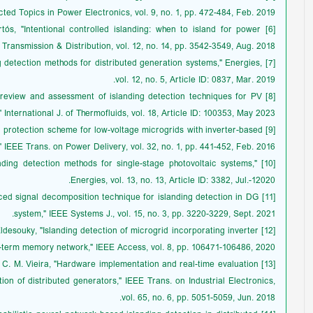
ted Topics in Power Electronics, vol. 9, no. 1, pp. 472-484, Feb. 2019.
ortós, "Intentional controlled islanding: when to island for power
Transmission & Distribution, vol. 12, no. 14, pp. 3542-3549, Aug. 2018.
ing detection methods for distributed generation systems," Energies,
vol. 12, no. 5, Article ID: 0837, Mar. 2019.
ve review and assessment of islanding detection techniques for PV
 International J. of Thermofluids, vol. 18, Article ID: 100353, May 2023.
tal protection scheme for low-voltage microgrids with inverter-based
 IEEE Trans. on Power Delivery, vol. 32, no. 1, pp. 441-452, Feb. 2016.
landing detection methods for single-stage photovoltaic systems,"
Energies, vol. 13, no. 13, Article ID: 3382, Jul.-12020.
vanced signal decomposition technique for islanding detection in DG
system," IEEE Systems J., vol. 15, no. 3, pp. 3220-3229, Sept. 2021.
. Eldesouky, "Islanding detection of microgrid incorporating inverter
term memory network," IEEE Access, vol. 8, pp. 106471-106486, 2020.
d J. C. M. Vieira, "Hardware implementation and real-time evaluation
ion of distributed generators," IEEE Trans. on Industrial Electronics,
vol. 65, no. 6, pp. 5051-5059, Jun. 2018.