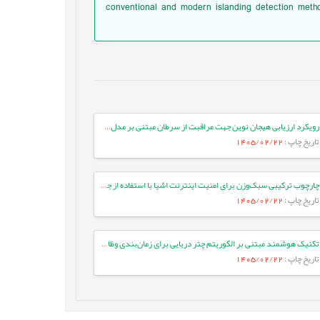
conventional and modern islanding detection method
رویکرد ارزیابی هیجان نوین جهت مراقبت از سرطان مبتنی بر مدل‌های زبانی بزرگ
تاریخ چاپ
: 1405/02/22
چارچوب ترکیبی سبک‌وزن برای امنیت اینترنت اشیا با استفاده از جنگل تصادفی بهینه و انتخاب ویژگی تطبیقی در معماری لبه-ابری
تاریخ چاپ
: 1405/02/22
تکنیک هوشمند مبتنی بر الگوریتم چتر دریایی برای زمان‌بندی وظایف بر اساس اولویت در شبکه‌های IoT/Fog
تاریخ چاپ
: 1405/02/22