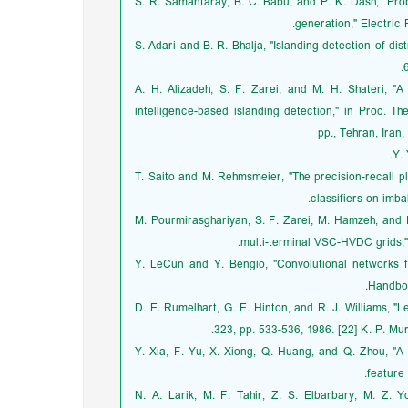
[14] S. R. Samantaray, B. C. Babu, and P. K. Dash, "Pr
generation," Electric
[15] S. Adari and B. R. Bhalja, "Islanding detection of
[16] A. H. Alizadeh, S. F. Zarei, and M. H. Shateri,
intelligence-based islanding detection," in Proc. 
pp., Tehran, Iran,
[18] T. Saito and M. Rehmsmeier, "The precision-recal
classifiers on imba
[19] M. Pourmirasghariyan, S. F. Zarei, M. Hamzeh, an
multi-terminal VSC-HVDC grids," 
[20] Y. LeCun and Y. Bengio, "Convolutional networks
Handboo
[21] D. E. Rumelhart, G. E. Hinton, and R. J. Williams,
323, pp. 533-536, 1986. [22] K. P. Mu
[23] Y. Xia, F. Yu, X. Xiong, Q. Huang, and Q. Zhou, 
feature 
[24] N. A. Larik, M. F. Tahir, Z. S. Elbarbary, M. 