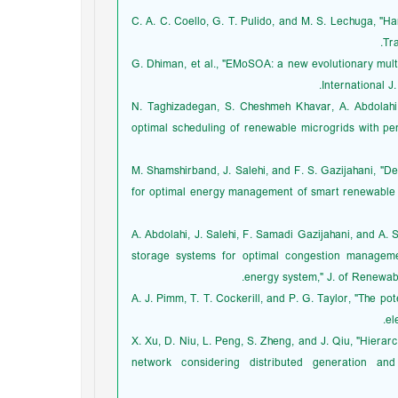
[22] C. A. C. Coello, G. T. Pulido, and M. S. Lechuga, 
Tra
[23] G. Dhiman, et al., "EMoSOA: a new evolutionary mul
International J
[24] N. Taghizadegan, S. Cheshmeh Khavar, A. Abdol
optimal scheduling of renewable microgrids with pen
[25] M. Shamshirband, J. Salehi, and F. S. Gazijahani, 
for optimal energy management of smart renewable p
[26] A. Abdolahi, J. Salehi, F. Samadi Gazijahani, and A
storage systems for optimal congestion managemen
energy system," J. of Renewable
[27] A. J. Pimm, T. T. Cockerill, and P. G. Taylor, "The
el
[28] X. Xu, D. Niu, L. Peng, S. Zheng, and J. Qiu, "Hier
network considering distributed generation an