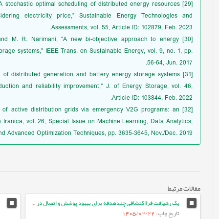
a, "A stochastic optimal scheduling of distributed energy resources
dering electricity price," Sustainable Energy Technologies and
Assessments, vol. 55, Article ID: 102879, Feb. 2023.
hi, and M. R. Narimani, "A new bi-objective approach to energy
rage systems," IEEE Trans. on Sustainable Energy, vol. 9, no. 1, pp.
56-64, Jun. 2017.
ng of distributed generation and battery energy storage systems
duction and reliability improvement," J. of Energy Storage, vol. 46,
Article ID: 103844, Feb. 2022.
ent of active distribution grids via emergency V2G programs: an
a Iranica, vol. 26, Special Issue on Machine Learning, Data Analytics,
nd Advanced Optimization Techniques, pp. 3635-3645, Nov./Dec. 2019.
مقالات مرتبط
یک رهیافت فرااکتشافی چندهدفه برای بهبود پوشش و اتصال در شبکه‌های حسگر بی‌سیم
تاریخ چاپ
: 1405/02/22