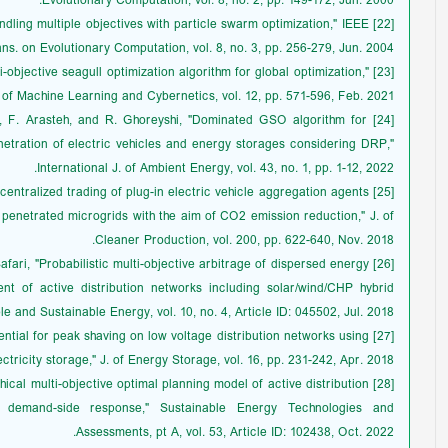
Evolutionary Computation, vol. 8, no. 2, pp. 149-172, Jun. 2000.
"Handling multiple objectives with particle swarm optimization," IEEE
ns. on Evolutionary Computation, vol. 8, no. 3, pp. 256-279, Jun. 2004.
ti-objective seagull optimization algorithm for global optimization,"
. of Machine Learning and Cybernetics, vol. 12, pp. 571-596, Feb. 2021.
ahi, F. Arasteh, and R. Ghoreyshi, "Dominated GSO algorithm for
etration of electric vehicles and energy storages considering DRP,"
International J. of Ambient Energy, vol. 43, no. 1, pp. 1-12, 2022.
"Decentralized trading of plug-in electric vehicle aggregation agents
enetrated microgrids with the aim of CO2 emission reduction," J. of
Cleaner Production, vol. 200, pp. 622-640, Nov. 2018.
. Safari, "Probabilistic multi-objective arbitrage of dispersed energy
t of active distribution networks including solar/wind/CHP hybrid
 and Sustainable Energy, vol. 10, no. 4, Article ID: 045502, Jul. 2018.
 potential for peak shaving on low voltage distribution networks using
ectricity storage," J. of Energy Storage, vol. 16, pp. 231-242, Apr. 2018.
archical multi-objective optimal planning model of active distribution
d demand-side response," Sustainable Energy Technologies and
Assessments, pt A, vol. 53, Article ID: 102438, Oct. 2022.