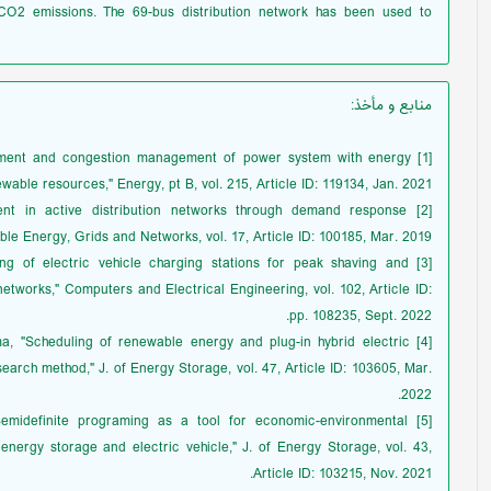
 CO2 emissions. The 69-bus distribution network has been used to
منابع و مأخذ
:
ssessment and congestion management of power system with energy
ble resources," Energy, pt B, vol. 215, Article ID: 119134, Jan. 2021.
ement in active distribution networks through demand response
ble Energy, Grids and Networks, vol. 17, Article ID: 100185, Mar. 2019.
duling of electric vehicle charging stations for peak shaving and
etworks," Computers and Electrical Engineering, vol. 102, Article ID:
pp. 108235, Sept. 2022.
hima, "Scheduling of renewable energy and plug-in hybrid electric
earch method," J. of Energy Storage, vol. 47, Article ID: 103605, Mar.
2022.
 "Semidefinite programing as a tool for economic-environmental
nergy storage and electric vehicle," J. of Energy Storage, vol. 43,
Article ID: 103215, Nov. 2021.