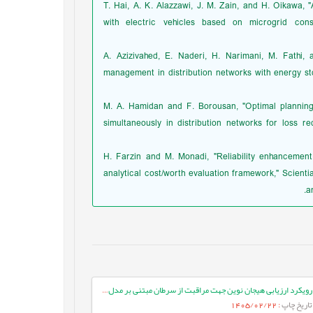
[29] T. Hai, A. K. Alazzawi, J. M. Zain, and H. Oikaw
with electric vehicles based on microgrid consi
[30] A. Azizivahed, E. Naderi, H. Narimani, M. Fat
management in distribution networks with energy sto
[31] M. A. Hamidan and F. Borousan, "Optimal planni
simultaneously in distribution networks for loss re
[32] H. Farzin and M. Monadi, "Reliability enhancem
analytical cost/worth evaluation framework," Scienti
a
رویکرد ارزیابی هیجان نوین جهت مراقبت از سرطان مبتنی بر مدل‌های زبانی بزرگ
تاریخ چاپ
: 1405/02/22