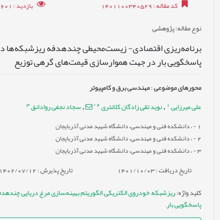
کد مقاله
: 1401100340529
بازدید
: 7601
نوع مقاله
: پژوهشی
برنامه‌ریزی اقتصادی- زیست‌محیطی چندهدفه ریزشبکه‌ها در
پاسخگویی بار در جهت هموارسازی قیمت‌های گرهی توزیع
محورهای موضوعی
:
مهندسی برق و کامپیوتر
3
*
2
1
علی میرزایی
نوید تقی زادگان کلانتری
سجاد نجفی روادانق
,
,
1
- ، دانشکده فنی و مهندسی، دانشگاه شهید مدنی آذربایجان
2
- ، دانشکده فنی و مهندسی، دانشگاه شهید مدنی آذربایجان
3
- ، دانشکده فنی و مهندسی، دانشگاه شهید مدنی آذربایجان
تاریخ دریافت : 1401/10/03
تاریخ پذیرش : 1402/07/12
کلید واژه
:
ریزشبکه
,
خودروی الکتریکی
,
الگوریتم بهینه‌سازی مرغ دریایی چندهدف
پاسخگویی بار
,