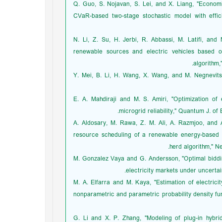
[6] Q. Guo, S. Nojavan, S. Lei, and X. Liang, "Econ
CVaR-based two-stage stochastic model with effici
[7] N. Li, Z. Su, H. Jerbi, R. Abbassi, M. Latifi,
renewable sources and electric vehicles based o
algorithm,
[8] Y. Mei, B. Li, H. Wang, X. Wang, and M. Negnevit
[9] E. A. Mahdiraji and M. S. Amiri, "Optimization 
microgrid reliability," Quantum J. of 
[10] A. Aldosary, M. Rawa, Z. M. Ali, A. Razmjoo, 
resource scheduling of a renewable energy-based mi
herd algorithm," N
[11] M. Gonzalez Vaya and G. Andersson, "Optimal bidd
electricity markets under uncertai
[12] M. A. Elfarra and M. Kaya, "Estimation of elect
nonparametric and parametric probability density func
[13] G. Li and X. P. Zhang, "Modeling of plug-in hyb