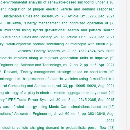
omic-environmental analysis of renewable-based microgrid under a
ent integration of plug-in electric vehicle and demand response,"
Sustainable Cities and Society, vol. 75, Article ID:103276, Dec. 2021.
 and N. Furukawa, "Energy management and optimized operation of
n microgrid using hybrid gravitational search and pattern search
" Sustainable Cities and Society, vol. 75, Article ID: 103279, Dec. 2021.
sky, "Multi-objective optimal scheduling of microgrid with electric
vehicles," Energy Reports, vol. 8, pp. 4512-4524, Nov. 2022.
of electric vehicles along with power generation units to improve
Engineering, Science and Technology, vol. 2, no. 2, pp. 1-15, Apr. 2021.
and A. Rezvani, "Energy management strategy based on short-term
crogrid in the presence of electric vehicles using θ-modified krill
eural Computing and Applications, vol. 33, pp. 10005-10020, Aug. 2021.
ing strategy of a plug-in electric vehicle aggregator in day-ahead
nty," IEEE Trans. Power Syst., vol. 30, no. 5, pp. 2375-2385, Sep. 2015.
ricity cost of wind energy using Monte Carlo simulations based on
tions," Alexandria Engineering J., vol. 60, no. 4, pp. 3631-3640, Aug.
2021.
rid electric vehicle charging demand in probabilistic power flow