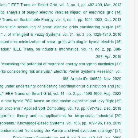
ions," IEEE Trans. on Smart Grid, vol. 3, no. 1, pp. 492-499, Mar. 2012.
istic analysis of plug-in electric vehicles impact on electrical grid
 Trans. on Sustainable Energy, vol. 4, no. 4, pp. 1024-1033, Oct. 2013.
robabilistic scheduling of smart electric grids considering plug-in
," J. of Intelligent & Fuzzy Systems, vol. 31, no. 3, pp. 1329-1340, 2016.
pected cost minimization of smart grids with plug-in hybrid electric
ation," IEEE Trans. on Industrial Informatics, vol. 11, no. 2, pp. 388-
397, Apr. 2015.
afari, "Assessing the potential of merchant energy storage to maximize
rks considering risk analysis," Electric Power Systems Research, vol.
188, Article ID: 106522, Nov. 2020.
pricing under uncertainty considering coordination of distribution and
," IEEE Trans. on Smart Grid, vol. 14, no. 2, pp. 1590-1606, Aug. 2022.
LF: a new hybrid PSO based on sine cosine algorithm and levy flight
ion problems," Applied Soft Computing, vol. 73, pp. 697-726, Dec. 2018.
lgorithm: theory and its applications for large-scale industrial
roblems," Knowledge-Based Systems, vol. 165, pp. 169-196, Feb. 2019.
e nondominated front using the Pareto archived evolution strategy,"