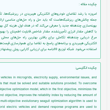
چکیده مقاله
:
امروزه با رشد تقاضای خودروهای الکتریکی هیبریدی در ریزشبکه‌ها، 
جمله چالش‌های ریزشبکه‌هاست که باید حل و راه حل‌های مناسبی ارائه 
بهینه‌سازی چندهدفه جدید را معرفی می‌کند که در هدف اول، هزینه کل بهر
با کاهش مقدار انرژی تأمین‌نشده، مقدار شاخص قابلیت اطمینان را بهبود
مرغ دریایی چندهدفه تکاملی برای یافتن بهترین راه حل‌های محلی مو
الکتریکی هیبریدی و برنامه‌های پاسخ به تقاضا برای هموارسازی قیمت‌
استفاده می‌شود. شبکه توزیع 69باسه برای ارزیابی کارایی روش پیشنهادی استفاده گردیده است.
چکیده انگلیسی
:
vehicles in microgrids, electricity supply, environmental issues, and
s that must be solved and suitable solutions provided. To overcome
jective optimization model, which in the first objective, minimizes the
ond objective, improves the reliability index by reducing the amount of
multi-objective evolutionary seagull optimization algorithm is used to
 hybrid electric vehicles and demand response programs are used to