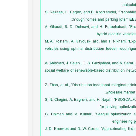
calculat
[14] S. Rezaee, E. Farjah, and B. Khorramdel, "Probabil
through homes and parking lots," IEEE
[15] A. Ghaedi, S. D. Dehnavi, and H. Fotoohabadi, "P
hybrid electric vehicles
[16] M. A. Rostami, A. Kavousi-Fard, and T. Niknam, "Ex
vehicles using optimal distribution feeder reconfigur
[17] A. Abdolahi, J. Salehi, F. S. Gazijahani, and A. S
social welfare of renewable-based distribution netwo
[18] Z. Zhao, et al., "Distribution locational marginal 
wholesale markets
[19] S. N. Chegini, A. Bagheri, and F. Najafi, "PSOSCA
for solving optimizat
[20] G. Dhiman and V. Kumar, "Seagull optimization a
engineering p
[21] J. D. Knowles and D. W. Corne, "Approximating th