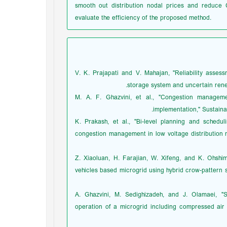
smooth out distribution nodal prices and reduce
evaluate the efficiency of the proposed method.
[1] V. K. Prajapati and V. Mahajan, "Reliability a
storage system and uncertain renewa
[2] M. A. F. Ghazvini, et al., "Congestion manag
implementation," Sustaina
[3] K. Prakash, et al., "Bi-level planning and sche
congestion management in low voltage distribution n
[4] Z. Xiaoluan, H. Farajian, W. Xifeng, and K. Ohs
vehicles based microgrid using hybrid crow-pattern s
[5] A. Ghazvini, M. Sedighizadeh, and J. Olamaei,
operation of a microgrid including compressed air e