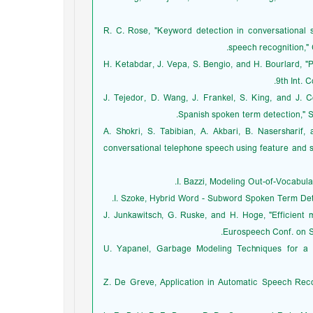
[6] R. C. Rose, "Keyword detection in conversation
speech recognition," 
[7] H. Ketabdar, J. Vepa, S. Bengio, and H. Bourlard, 
9th Int. 
[8] J. Tejedor, D. Wang, J. Frankel, S. King, and 
Spanish spoken term detection," S
[9] A. Shokri, S. Tabibian, A. Akbari, B. Nasershar
conversational telephone speech using feature and s
[12] J. Junkawitsch, G. Ruske, and H. Hoge, "Efficie
Eurospeech Conf. on S
[13] U. Yapanel, Garbage Modeling Techniques for 
[14] Z. De Greve, Application in Automatic Speech 