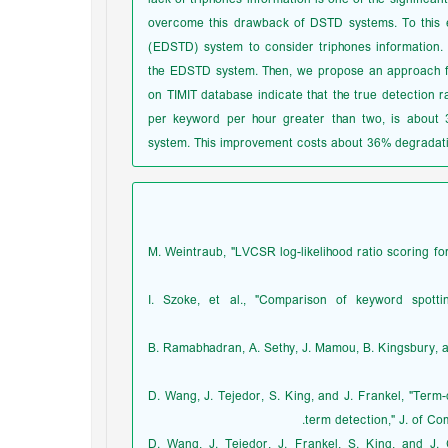
overcome this drawback of DSTD systems. To this e
(EDSTD) system to consider triphones information. 
the EDSTD system. Then, we propose an approach for
on TIMIT database indicate that the true detection 
per keyword per hour greater than two, is abou
system. This improvement costs about 36% degradati
[1] M. Weintraub, "LVCSR log-likelihood ratio scoring 
[2] I. Szoke, et al., "Comparison of keyword spo
[3] B. Ramabhadran, A. Sethy, J. Mamou, B. Kingsbury
[4] D. Wang, J. Tejedor, S. King, and J. Frankel, "T
term detection," J. of Co
[5] D. Wang, J. Tejedor, J. Frankel, S. King, and