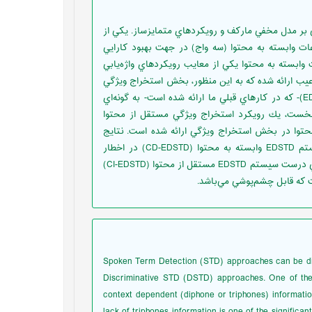
ي بر مدل مخفي ماركف و رويكردهاي متمايزساز. يكي از
ات وابسته به محتوا (سه واج) در جهت بهبود كارايي
ت وابسته به محتوا يكي از معایب رويكردهاي واژه‌يابي
عیب ارائه شده که به اين منظور، بخش استخراج ويژگي
يك سيستم واژه‌ياب گفتار متمايزساز مبتنی بر الگوریتم تکاملی (EDSTD)- كه در كارهاي قبلي ما ارائه شده است- به گونه‌اي
ه نخست،‌ يك رويكرد استخراج ويژگي مستقل از محتوا
حتوا در بخش استخراج ويژگي ارائه شده است. نتايج
ارزيابي‌ها روی دادگان TIMIT حاكي از آن است كه نرخ بازشناسي سيستم EDSTD وابسته به محتوا (CD-EDSTD) در اخطار
اشتباه بر كلمه كليدي بر ساعت بزرگ‌تر از دو، حدود 3% از نرخ بازشناسي درست سيستم EDSTD مستقل از محتوا (CI-EDSTD)
Spoken Term Detection (STD) approaches can be d
Discriminative STD (DSTD) approaches. One of th
context dependent (diphone or triphones) informati
lack of triphones information is one of the signific