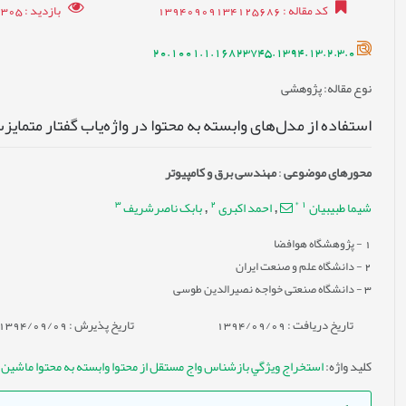
کد مقاله
: 13940909134125686
بازدید
: 14305
20.1001.1.16823745.1394.13.2.3.0
نوع مقاله
: پژوهشی
استفاده از مدل‌های وابسته به محتوا در واژه‌ياب گفتار متمايز
محورهای موضوعی
:
مهندسی برق و کامپیوتر
3
2
*
1
شیما طبیبیان
احمد اکبری
بابک ناصرشريف
,
,
1
- پژوهشگاه هوافضا
2
- دانشگاه علم و صنعت ایران
3
- دانشگاه صنعتی خواجه نصیرالدین طوسی
تاریخ دریافت : 1394/09/09
تاریخ پذیرش : 1394/09/09
کلید واژه
:
استخراج ويژگي بازشناس واج مستقل از محتوا وابسته به محتوا ماشين برد