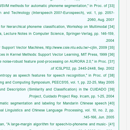
HMM/SVM methods for automatic phoneme segmentation," in Proc. of
 and Technology (Interspeech 2007-Eurospeech), vol. 1, pp. 2057-
2060, Aug. 2007.
ithm for hierarchical phoneme classification, Workshop on Multimodal
s, Lecture Notes in Computer Science, Springer-Verlag, pp. 146-159,
2004.
[35] C. C. Chang and C. J. Lin, LIBSVM: A Library for Support Vector Machines, http://www.csie.ntu.edu.tw/~cjlin, 2009.
[36] J. C. Platt, Advances in Kernel Methods: Support Vector Learning, MIT Press, 1999.
ource noise-robust feature post-processing on AURORA 2.0," in Proc.
of ICSLP'02, pp. 2445-2448, Sep. 2002.
l entropy as speech features for speech recognition," in Proc. of
ing and Computing Symposium, PEECS'05, vol. 1, pp. 22-25, May 2005.
Sound Description (Similarity and Classification) in the CUIDADO
Project, Cuidado Project Rep. Ircam, pp. 1-25, 2004.
Automatic segmentation and labeling for Mandarin Chinese speech
l Linguistics and Chinese Language Processing, vol. 10, no. 2, pp.
145-166, Jun. 2005.
Chazan, "A large-margin algorithm for speech-to-phoneme and music-