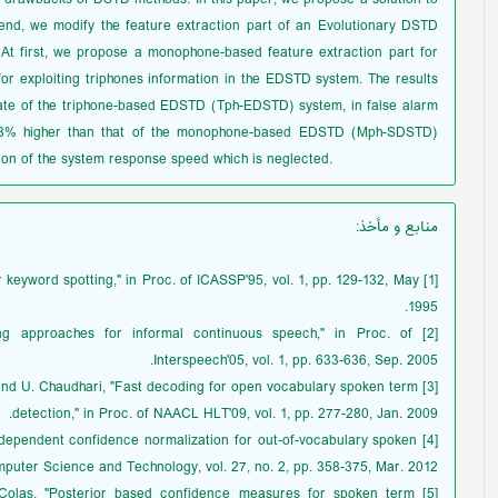
nd, we modify the feature extraction part of an Evolutionary DSTD
At first, we propose a monophone-based feature extraction part for
 exploiting triphones information in the EDSTD system. The results
rate of the triphone-based EDSTD (Tph-EDSTD) system, in false alarm
t 3% higher than that of the monophone-based EDSTD (Mph-SDSTD)
on of the system response speed which is neglected.
منابع و مأخذ
:
for keyword spotting," in Proc. of ICASSP'95, vol. 1, pp. 129-132, May
1995.
tting approaches for informal continuous speech," in Proc. of
Interspeech'05, vol. 1, pp. 633-636, Sep. 2005.
, and U. Chaudhari, "Fast decoding for open vocabulary spoken term
detection," in Proc. of NAACL HLT'09, vol. 1, pp. 277-280, Jan. 2009.
erm-dependent confidence normalization for out-of-vocabulary spoken
mputer Science and Technology, vol. 27, no. 2, pp. 358-375, Mar. 2012.
 J. Colas, "Posterior based confidence measures for spoken term