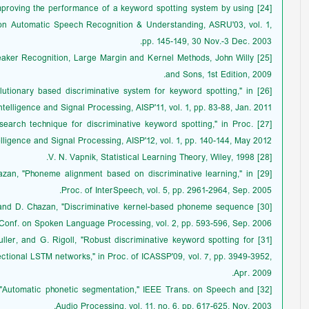
, "Improving the performance of a keyword spotting system by using
on Automatic Speech Recognition & Understanding, ASRU'03, vol. 1,
pp. 145-149, 30 Nov.-3 Dec. 2003.
Speaker Recognition, Large Margin and Kernel Methods, John Willy
and Sons, 1st Edition, 2009.
evolutionary based discriminative system for keyword spotting," in
ntelligence and Signal Processing, AISP'11, vol. 1, pp. 83-88, Jan. 2011.
ast search technique for discriminative keyword spotting," in Proc.
elligence and Signal Processing, AISP'12, vol. 1, pp. 140-144, May 2012.
[28] V. N. Vapnik, Statistical Learning Theory, Wiley, 1998.
 Chazan, "Phoneme alignment based on discriminative learning," in
Proc. of InterSpeech, vol. 5, pp. 2961-2964, Sep. 2005.
ger, and D. Chazan, "Discriminative kernel-based phoneme sequence
t. Conf. on Spoken Language Processing, vol. 2, pp. 593-596, Sep. 2006.
chuller, and G. Rigoll, "Robust discriminative keyword spotting for
ctional LSTM networks," in Proc. of ICASSP'09, vol. 7, pp. 3949-3952,
Apr. 2009.
de, "Automatic phonetic segmentation," IEEE Trans. on Speech and
Audio Processing, vol. 11, no. 6, pp. 617-625, Nov. 2003.