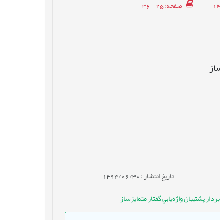
صفحه
: 25 - 36
ساز
تاریخ انتشار : 1394/06/30
ار پشتيبان واژه‌يابي گفتار متمايزساز
,