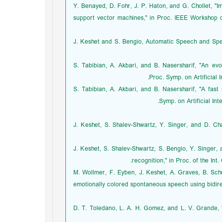
[24] Y. Benayed, D. Fohr, J. P. Haton, and G. Chollet
support vector machines," in Proc. IEEE Workshop 
[25] J. Keshet and S. Bengio, Automatic Speech and 
[26] S. Tabibian, A. Akbari, and B. Nasersharif, "An 
Proc. Symp. on Artificial I
[27] S. Tabibian, A. Akbari, and B. Nasersharif, "A f
Symp. on Artificial Int
[29] J. Keshet, S. Shalev-Shwartz, Y. Singer, and D.
[30] J. Keshet, S. Shalev-Shwartz, S. Bengio, Y. Sin
recognition," in Proc. of the In
[31] M. Wollmer, F. Eyben, J. Keshet, A. Graves, B. S
emotionally colored spontaneous speech using bidire
[32] D. T. Toledano, L. A. H. Gomez, and L. V. Gran