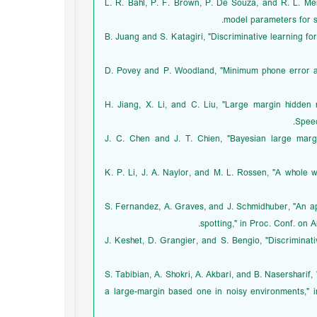
[15] L. R. Bahl, P. F. Brown, P. De Souza, and R. L.
model parameters for sp
[16] B. Juang and S. Katagiri, "Discriminative learning
[17] D. Povey and P. Woodland, "Minimum phone error 
[18] H. Jiang, X. Li, and C. Liu, "Large margin hid
Speec
[19] J. C. Chen and J. T. Chien, "Bayesian large m
[20] K. P. Li, J. A. Naylor, and M. L. Rossen, "A who
[21] S. Fernandez, A. Graves, and J. Schmidhuber, "An
spotting," in Proc. Conf. on 
[22] J. Keshet, D. Grangier, and S. Bengio, "Discrimi
[23] S. Tabibian, A. Shokri, A. Akbari, and B. Nasers
a large-margin based one in noisy environments," 