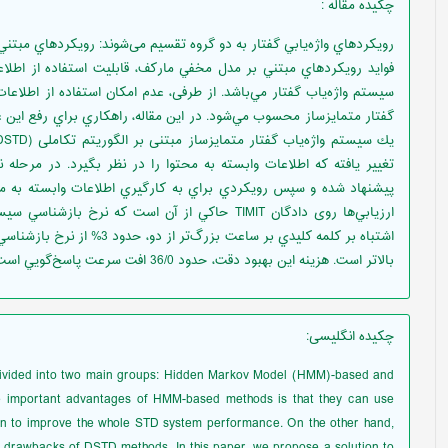
چکیده مقاله
:
رويكردهاي واژه‌يابي گفتار به دو گروه تقسيم می‌شوند: رويكردهاي مبتن
فوايد رويكردهاي مبتني بر مدل مخفي ماركف، قابليت استفاده از اطلاع
سيستم واژه‌ياب گفتار مي‌باشد. از طرفی، عدم امكان استفاده از اطلاعا
گفتار متمايزساز محسوب مي‌شود. در اين مقاله، راهكاري براي رفع اين 
تغيير یافته كه اطلاعات وابسته به محتوا را در نظر بگيرد. در مرحل
پيشنهاد شده و سپس رويكردي براي به كارگيري اطلاعات وابسته به م
بالاتر است. هزينه اين بهبود دقت، حدود 36/0 افت سرعت پاسخ‌گويي است كه قابل چشم‌پوشي مي‌باشد.
چکیده انگلیسی
:
ivided into two main groups: Hidden Markov Model (HMM)-based and
e important advantages of HMM-based methods is that they can use
on to improve the whole STD system performance. On the other hand,
ant drawbacks of DSTD methods. In this paper, we propose a solution to