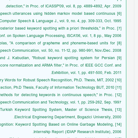
detection," in Proc. of ICASSP'09, vol. 8, pp. 4889-4892, Apr. 2009.
al speech utterances using hidden markov model based continuous
Computer Speech & Language J., vol. 9, no. 4, pp. 309-333, Oct. 1995.
"Posterior based keyword spotting with a priori thresholds," in Proc.
Conf. on Spoken Language Processing, ISCA'06, vol. 1, 8 pp., May 2006.
J. Colas, "A comparison of grapheme and phoneme-based units for
peech Communication, vol. 50, no. 11-12, pp. 980-991, Nov./Dec. 2008.
if, and J. Kabudian, "Robust keyword spotting system for Persian
core normalization and ARMA filter," in Proc. of IEEE GCC Conf. and
Exhibition, vol. 1, pp. 497-500, Feb. 2011.
[10] I. Bazzi, Modeling Out-of-Vocabulary Words for Robust Speech Recognition, Ph.D. Thesis, MIT, 2002.
[11] I. Szoke, Hybrid Word - Subword Spoken Term Detection, Ph.D Thesis, Faculty of Information Technology BUT, 2010.
nt methods for detecting keywords in continuous speech," in Proc.
peech Communication and Technology, vol. 1, pp. 259-262, Sep. 1997.
a Turkish Keyword Spotting System, Master of Science Thesis,
Electrical Engineering Department, Bogazici University, 2000.
Recognition: Keyword Spotting Based on Online Garbage Modeling,
Internship Report (IDIAP Research Institute), 2006.