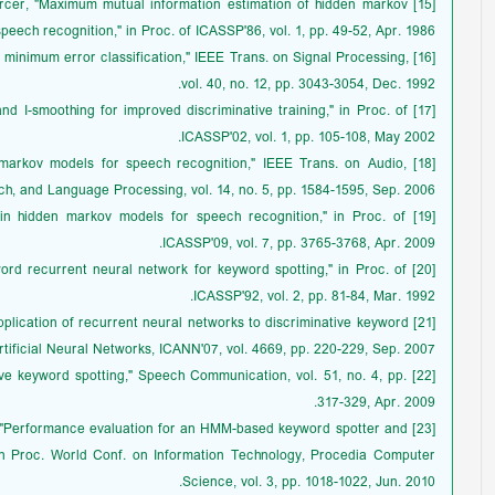
 Mercer, "Maximum mutual information estimation of hidden markov
eech recognition," in Proc. of ICASSP'86, vol. 1, pp. 49-52, Apr. 1986.
 for minimum error classification," IEEE Trans. on Signal Processing,
vol. 40, no. 12, pp. 3043-3054, Dec. 1992.
and I-smoothing for improved discriminative training," in Proc. of
ICASSP'02, vol. 1, pp. 105-108, May 2002.
den markov models for speech recognition," IEEE Trans. on Audio,
h, and Language Processing, vol. 14, no. 5, pp. 1584-1595, Sep. 2006.
argin hidden markov models for speech recognition," in Proc. of
ICASSP'09, vol. 7, pp. 3765-3768, Apr. 2009.
le word recurrent neural network for keyword spotting," in Proc. of
ICASSP'92, vol. 2, pp. 81-84, Mar. 1992.
 application of recurrent neural networks to discriminative keyword
Artificial Neural Networks, ICANN'07, vol. 4669, pp. 220-229, Sep. 2007.
native keyword spotting," Speech Communication, vol. 51, no. 4, pp.
317-329, Apr. 2009.
harif, "Performance evaluation for an HMM-based keyword spotter and
in Proc. World Conf. on Information Technology, Procedia Computer
Science, vol. 3, pp. 1018-1022, Jun. 2010.